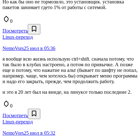
Но как бы оно не тормозило, это установщик. установка
пакетов занимает гдето 1% от работы с ситемой.
0
Посмотреть
Linux-переход
NemoVors
25 июл в 05:36
я вообще всю жизнь использую ctrl+shift. сначала потому, что
так было в клубах настроено, а потом по привычке. А позже
еще и потому, что нажатие на альт (бывает по шифту не попал,
например. чаще, чем хотелось бы) открывает меню программы
и надо его закрыть, прежде, чем продолжить работу.
и это я 20 лет был на винде, на линуксе только последние 2.
0
Посмотреть
Linux-переход
NemoVors
25 июл в 05:32