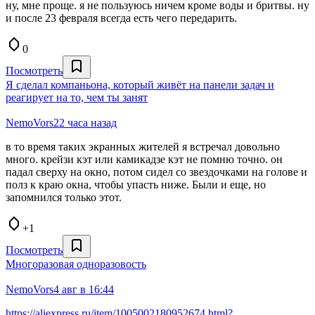
ну, мне проще. я не пользуюсь ничем кроме воды и бритвы. ну
и после 23 февраля всегда есть чего передарить.
0
Посмотреть
Я сделал компаньона, который живёт на панели задач и
реагирует на то, чем ты занят
NemoVors
22 часа назад
в то время таких экранных жителей я встречал довольно
много. крейзи кэт или камикадзе кэт не помню точно. он
падал сверху на окно, потом сидел со звездочками на голове и
полз к краю окна, чтобы упасть ниже. Были и еще, но
запомнился только этот.
+1
Посмотреть
Многоразовая одноразовость
NemoVors
4 авг в 16:44
https://aliexpress.ru/item/1005002180952674.html?