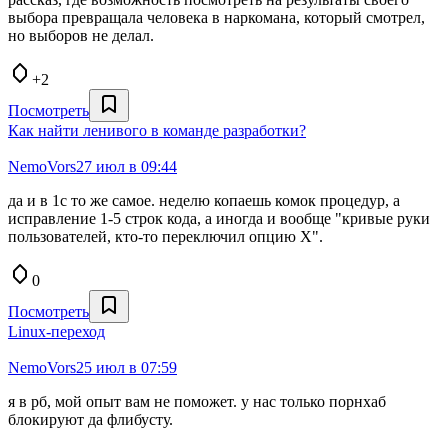
выбора превращала человека в наркомана, который смотрел,
но выборов не делал.
+2
Посмотреть
Как найти ленивого в команде разработки?
NemoVors
27 июл в 09:44
да и в 1с то же самое. неделю копаешь комок процедур, а
исправление 1-5 строк кода, а иногда и вообще "кривые руки
пользователей, кто-то переключил опцию Х".
0
Посмотреть
Linux-переход
NemoVors
25 июл в 07:59
я в рб, мой опыт вам не поможет. у нас только порнхаб
блокируют да флибусту.