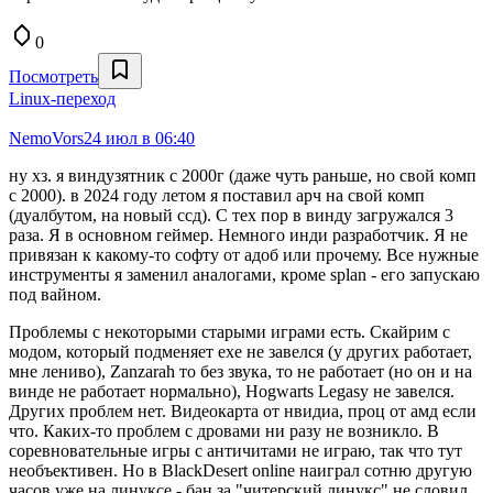
0
Посмотреть
Linux-переход
NemoVors
24 июл в 06:40
ну хз. я виндузятник с 2000г (даже чуть раньше, но свой комп
с 2000). в 2024 году летом я поставил арч на свой комп
(дуалбутом, на новый ссд). С тех пор в винду загружался 3
раза. Я в основном геймер. Немного инди разработчик. Я не
привязан к какому-то софту от адоб или прочему. Все нужные
инструменты я заменил аналогами, кроме splan - его запускаю
под вайном.
Проблемы с некоторыми старыми играми есть. Скайрим с
модом, который подменяет exe не завелся (у других работает,
мне лениво), Zanzarah то без звука, то не работает (но он и на
винде не работает нормально), Hogwarts Legasy не завелся.
Других проблем нет. Видеокарта от нвидиа, проц от амд если
что. Каких-то проблем с дровами ни разу не возникло. В
соревновательные игры с античитами не играю, так что тут
необъективен. Но в BlackDesert online наиграл сотню другую
часов уже на линуксе - бан за "читерский линукс" не словил.