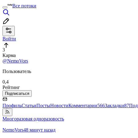
Все потоки
Войти
3
Карма
@NemoVors
Пользователь
0,4
Рейтинг
Подписаться
Профиль
Статьи
Посты
Новости
Комментарии
566
Закладки
87
Под
Многоразовая одноразовость
NemoVors
48 минут назад