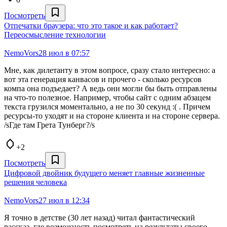
Посмотреть
Отпечатки браузера: что это такое и как работает?
Переосмысление технологии
NemoVors
28 июл в 07:57
Мне, как дилетанту в этом вопросе, сразу стало интересно: а
вот эта генерация канвасов и прочего - сколько ресурсов
компа она подъедает? А ведь они могли бы быть отправлены
на что-то полезное. Например, чтобы сайт с одним абзацем
текста грузился моментально, а не по 30 секунд :( . Причем
ресурсы-то уходят и на стороне клиента и на стороне сервера.
/sГде там Грета Тунберг?/s
+2
Посмотреть
Цифровой двойник будущего меняет главные жизненные
решения человека
NemoVors
27 июл в 12:34
Я точно в детстве (30 лет назад) читал фантастический
рассказ, где возможность посмотреть на результаты своего