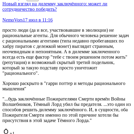
Новый взгляд на дилемму заключённого: может ли
сотрудничество победить?
NemoVors
17 июл в 11:16
просто люди (да и все, участвовавшие в эволюции) не
рациональные агенты. Для обычного человека решение задач
с рациональными агентами (типа недавно пробегавших по
хабру пиратов с дележкой монет) выглядит странным,
неочевидным и непонятным. А в дилемме заключенного
всегда есть еще фактор "тебе с твоим решением потом жить"
(репутация) и возможный скрытый третий подельник,
который за такую подставу просто уничтожит
"рационального".
Хорошо раскрыто в "гарри поттер и методы рационального
мышления"
"...будь заключённые Пожирателями Смерти времён Войны
Волшебников, Тёмный Лорд убил бы предателя. ...это один из
способов решить дилемму заключённого. И, в сущности, оба
Пожирателя Смерти именно по этой причине хотели бы
присутствия в этой задаче Тёмного Лорда."
+1