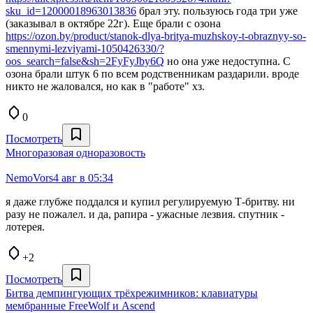
sku_id=12000018963013836
брал эту. пользуюсь года три уже
(заказывал в октябре 22г). Еще брали с озона
https://ozon.by/product/stanok-dlya-britya-muzhskoy-t-obraznyy-so-
smennymi-lezviyami-1050426330/?
oos_search=false&sh=2FyFyJby6Q
но она уже недоступна. С
озона брали штук 6 по всем родственникам раздарили. вроде
никто не жаловался, но как в "работе" хз.
0
Посмотреть
Многоразовая одноразовость
NemoVors
4 авг в 05:34
я даже глубже поддался и купил регулируемую Т-бритву. ни
разу не пожалел. и да, рапира - ужасные лезвия. спутник -
лотерея.
+2
Посмотреть
Битва демпингующих трёхрежимников: клавиатуры
мембранные FreeWolf и Ascend