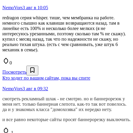
NemoVors
3 авг в 10:05
redragon серия whisper. тише, чем мембранка на работе.
немного слышно как клавиши возвращаются назад. там в
линейке есть 100% и несколько более мелких (я не
интересуюсь урезанными, поэтому сколько там % не скажу).
купил с месяц назад, так что по надежности не скажу, но
реально тихая штука. (есть с чем сравнивать, уже штук 6
механик в семье).
0
Посмотреть
Кто ходит по вашим сайтам, пока вы спите
NemoVors
3 авг в 09:32
смотреть рекламный шлак - не смотрю. но и баннерорезок у
меня нет. только баннерная слепота. как-то так вот повелось.
да и у знакомых класса "домохозяка" их нередко нету.
и все равно некоторые сайты просят баннерорезку выключить.
-1