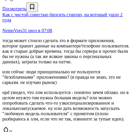
Посмотреть
Как с чистой совестью бросить стартап, на который ушло 2
года
NemoVors
31 июл в 07:08
тогда может стоило сделать это в формате приложения,
которое хранит данные на компьютере/телефоне пользователя.
как в старые добрые времена. тогда бы сервера и прочее были
бы не нужны (а так же всякие законы о персональных
данных), затраты только на патчи.
или сейчас люди принципиально не пользуются
"безоблачными" приложениями? (я правда не знаю, это не
сарказм. не изучаю рынок)
upd увидел, что ллм используется - понятно зачем облако. но в
целом неужто там нужна большая модель? или можно
попробовать сделать что-то узкоспециализированное и
локальнозапускаемое. ну или дать возможность запускать
"любимую модель пользователя" с промптом (плохо
разбираюсь в ллм, если что не так, извините за тупые идеи).
0