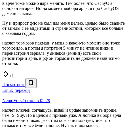
в арче тоже можно ядра менять. Тем более, что СachyOS
основан на арче. Но на момент выбора арча, я про СachyOS
даже не слышал.
Ну и прирост фпс не был для меня целью. целью было свалить
от винды с ее апдейтами и странностями, которых все больше
с каждым годом.
насчет тормозов пакман: у меня в какой-то момент оно тоже
тормозило, а потом я потратил 5 минут на чтение вики и
перенастроил зеркала. у яндекса (емнип) есть свой
репозиторий арча, в рф он тормозить не должен независимо
от впна.
+1
Посмотреть
Linux-переход
NemoVors
25 июл в 05:29
насчет ключей соглашусь. install и update запомнить проще,
чем -S -Suy. Но в целом я привык уже. А логика выбора арча
была именно такая: раз стим ос его использует, значит с
играмси там все будет проще. Ну так и оказалось.