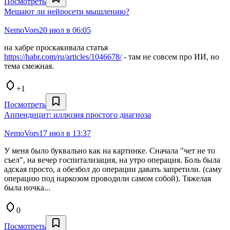
Посмотреть
Мешают ли нейросети мышлению?
NemoVors
20 июл в 06:05
на хабре проскакивала статья
https://habr.com/ru/articles/1046678/
- там не совсем про ИИ, но
тема смежная.
+1
Посмотреть
Аппендицит: иллюзия простого диагноза
NemoVors
17 июл в 13:37
У меня было буквально как на картинке. Сначала "чет не то
съел", на вечер госпитализация, на утро операция. Боль была
адская просто, а обезбол до операции давать запретили. (саму
операцию под наркозом проводили самом собой). Тяжелая
была ночка...
0
Посмотреть