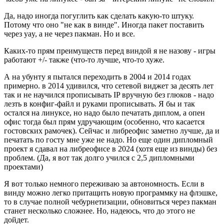
Да, надо иногда погуглить как сделать какую-то штуку.
Потому что оно "не как в винде". Иногда пакет поставить
через yay, а не через пакман. Но и все.
Каких-то прям преимуществ перед виндой я не назову - игры
работают +/- также (что-то лучше, что-то хуже.
А на убунту я пытался переходить в 2004 и 2014 годах
примерно. в 2014 удивился, что сетевой виджет за десять лет
так и не научился прописывать IP вручную без глюков - надо
лезть в конфиг-файл и руками прописывать. Я бы и так
остался на линуксе, но надо было печатать диплом, а опен
офис тогда был прям удручающим (особенно, что касается
гостовских рамочек). Сейчас и либреофис заметно лучше, да и
печатать по госту мне уже не надо. Но еще один дипломный
проект я сдавал на либреофисе в 2024 (хотя еще из винды) без
проблем. (Да, я вот так долго учился с 2,5 дипломными
проектами)
Я вот только немного переживаю за автономность. Если в
винду можно легко притащить новую программку на флэшке,
то в случае полной чебурнетизации, обновиться через пакман
станет несколько сложнее. Но, надеюсь, что до этого не
дойдет.