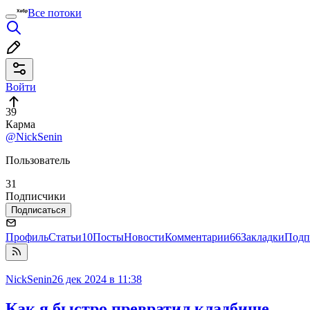
Все потоки
Войти
39
Карма
@NickSenin
Пользователь
31
Подписчики
Подписаться
Профиль
Статьи
10
Посты
Новости
Комментарии
66
Закладки
Подп
NickSenin
26 дек 2024 в 11:38
Как я быстро превратил кладбище