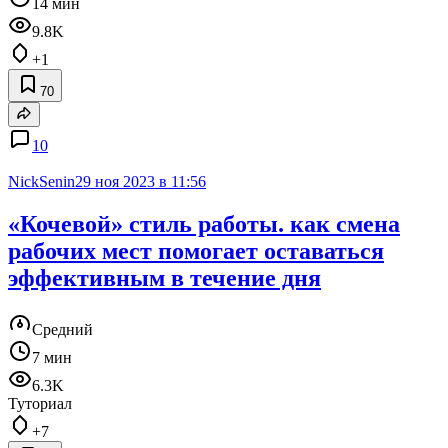
14 мин
9.8K
+1
70
10
NickSenin
29 ноя 2023 в 11:56
«Кочевой» стиль работы. как смена
рабочих мест помогает оставаться
эффективным в течение дня
Средний
7 мин
6.3K
Туториал
+7