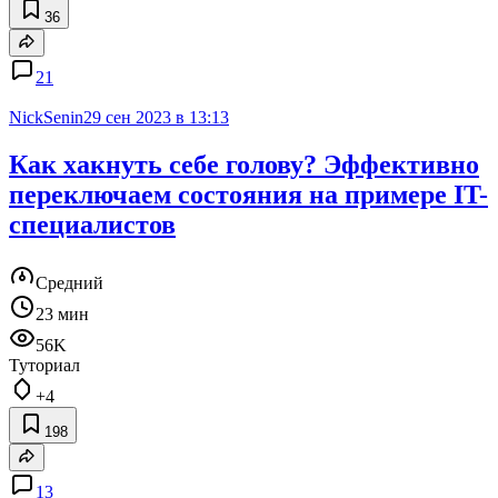
36
21
NickSenin
29 сен 2023 в 13:13
Как хакнуть себе голову? Эффективно
переключаем состояния на примере IT-
специалистов
Средний
23 мин
56K
Туториал
+4
198
13