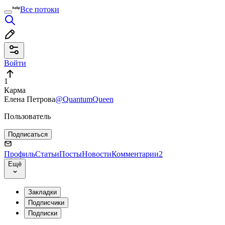
Все потоки
Войти
1
Карма
Елена Петрова
@QuantumQueen
Пользователь
Подписаться
Профиль
Статьи
Посты
Новости
Комментарии
2
Ещё
Закладки
Подписчики
Подписки