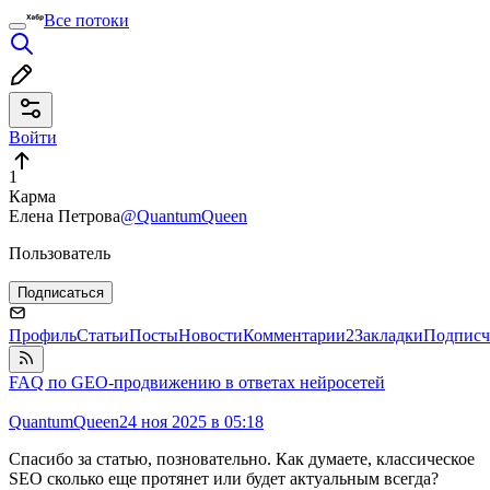
Все потоки
Войти
1
Карма
Елена Петрова
@QuantumQueen
Пользователь
Подписаться
Профиль
Статьи
Посты
Новости
Комментарии
2
Закладки
Подписч
FAQ по GEO-продвижению в ответах нейросетей
QuantumQueen
24 ноя 2025 в 05:18
Спасибо за статью, позновательно. Как думаете, классическое
SEO сколько еще протянет или будет актуальным всегда?