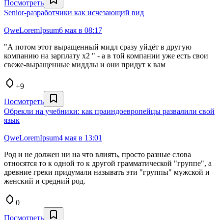
Посмотреть
Senior‑разработчики как исчезающий вид
QweLoremIpsum
6 мая в 08:17
"А потом этот выращенный мидл сразу уйдёт в другую
компанию на зарплату x2 " - а в той компании уже есть свои
свеже-выращенные миддлы и они придут к вам
+9
Посмотреть
Обрекли на учебники: как праиндоевропейцы развалили свой
язык
QweLoremIpsum
4 мая в 13:01
Род и не должен ни на что влиять, просто разные слова
относятся то к одной то к другой грамматической "группе", а
древние греки придумали называть эти "группы" мужской и
женский и средний род.
0
Посмотреть