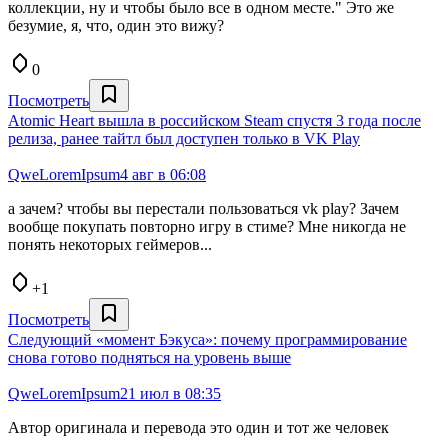
коллекции, ну и чтобы было все в одном месте." Это же
безумие, я, что, один это вижу?
0
Посмотреть
Atomic Heart вышла в российском Steam спустя 3 года после
релиза, ранее тайтл был доступен только в VK Play
QweLoremIpsum
4 авг в 06:08
а зачем? чтобы вы перестали пользоваться vk play? Зачем
вообще покупать повторно игру в стиме? Мне никогда не
понять некоторых геймеров...
+1
Посмотреть
Следующий «момент Бэкуса»: почему программирование
снова готово подняться на уровень выше
QweLoremIpsum
21 июл в 08:35
Автор оригинала и перевода это один и тот же человек