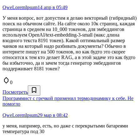
QweLoremIpsum
14 апр в 05:49
У меня вопрос, вот допустим я делаю векторный (гибридный)
поиск на обычном сайте. На сайте около 10к страниц, каждая
страница в среднем на 10_000 токенов, для эмбеддингов
используем OpenAI/text-embedding-3-small (макс длина
входного текста 8191 токен). Какой оптимальный размер
чанков на который надо разбивать документы? Обычно в
интернете пишут на 500 токенов, но как будто это скорее
относится к тем кто делает RAG, а в этой задаче это как будто
бы избыточно, да и зачем тогда генератор эмбеддингов
поддерживает 8181 токен?
0
Посмотреть
Программист с гречкой применил термодинамику к себе. Не
помогло
QweLoremIpsum
29 мар в 08:42
у меня, например, есть, но даже с перекрытыми батареями
температура под 30