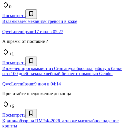
0
Посмотреть
Взламываем механизм тревоги в коже
QweLoremIpsum
17 июл в 05:27
А шрамы от постакне ?
+1
Посмотреть
Инженер-программист из Сингапура бросила работу в банке
и за 100 дней начала хлебный бизнес с помощью Gemini
QweLoremIpsum
9 июл в 04:14
Прочитайте предложение до конца
+6
Посмотреть
Кринж-обзор на ПМЭФ-2026, а также масштабное падение
крипты