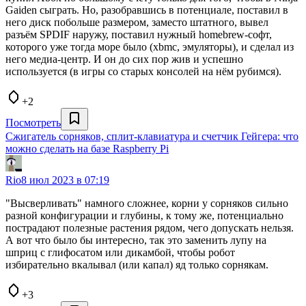
Gaiden сыграть. Но, разобравшись в потенциале, поставил в
него диск побольше размером, заместо штатного, вывел
разъём SPDIF наружу, поставил нужный homebrew-софт,
которого уже тогда море было (xbmс, эмуляторы), и сделал из
него медиа-центр. И он до сих пор жив и успешно
используется (в игры со старых консолей на нём рубимся).
+2
Посмотреть
Сжигатель сорняков, сплит-клавиатура и счетчик Гейгера: что
можно сделать на базе Raspberry Pi
Rio
8 июл 2023 в 07:19
"Высверливать" намного сложнее, корни у сорняков сильно
разной конфигурации и глубины, к тому же, потенциально
пострадают полезные растения рядом, чего допускать нельзя.
А вот что было бы интересно, так это заменить лупу на
шприц с глифосатом или дикамбой, чтобы робот
избирательно вкалывал (или капал) яд только сорнякам.
+3