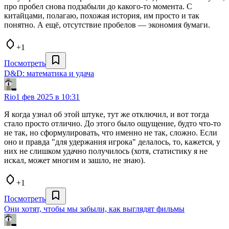
про пробел снова подзабыли до какого-то момента. С
китайцами, полагаю, похожая история, им просто и так
понятно. А ещё, отсутствие пробелов — экономия бумаги.
+1
Посмотреть
D&D: математика и удача
Rio
1 фев 2025 в 10:31
Я когда узнал об этой штуке, тут же отключил, и вот тогда
стало просто отлично. До этого было ощущение, будто что-то
не так, но сформулировать, что именно не так, сложно. Если
оно и правда "для удержания игрока" делалось, то, кажется, у
них не слишком удачно получилось (хотя, статистику я не
искал, может многим и зашло, не знаю).
+1
Посмотреть
Они хотят, чтобы мы забыли, как выглядят фильмы