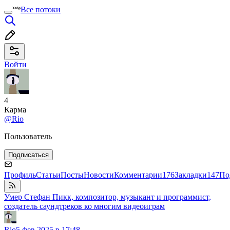
Все потоки
Войти
4
Карма
@Rio
Пользователь
Подписаться
Профиль
Статьи
Посты
Новости
Комментарии
176
Закладки
147
По
Умер Стефан Пикк, композитор, музыкант и программист,
создатель саундтреков ко многим видеоиграм
Rio
5 фев 2025 в 17:48