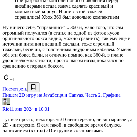
При разработке консоли нового поколения перед
дизайнерами встала задача сделать красивый и
компактный корпус. И они с этой задачей
справились! Xbox 360 был довольно компактным
Ну ничего себе, "справились"... 360-й, мало того, что сам
огромный получился (в статье на одной из фоток кусок
оригинального бокса видно, можно сравнить), так ему ещё и
источник питания внешний сделали, тоже огромный,
тяжёлый, бесячий, с толстенным неудобным кабелем. У меня
оба эти бокса были, и отлично помню, как 360-й, в плане
удобства/компактности, просто шагом назад показался по
сравнению с первым боксом.
+1
Посмотреть
Пишем 2D игру на JavaScript и Canvas. Часть 2. Графика
Rio
11 янв 2024 в 10:01
Тут всё просто, некоторым 3D неинтересно, не вштыривает, а
2D - интересно. Я сам такой, в свободное время балуюсь
написанием (в стол) 2D-игрушки со спрайтами.