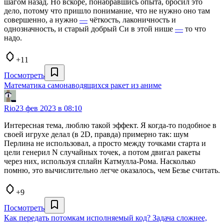
шагом назад. Но вскоре, понабравшись опыта, бросил это
дело, потому что пришло понимание, что не нужно оно там
совершенно, а нужно
—
чёткость, лаконичность и
однозначность, и старый добрый Си в этой нише
—
то что
надо.
+11
Посмотреть
Математика самонаводящихся ракет из аниме
Rio
23 фев 2023 в 08:10
Интересная тема, люблю такой эффект. Я когда-то подобное в
своей игрухе делал (в 2D, правда) примерно так: шум
Перлина не использовал, а просто между точками старта и
цели генерил N случайных точек, а потом двигал ракеты
через них, используя сплайн Катмулла-Рома. Насколько
помню, это вычислительно легче оказалось, чем Безье считать.
+9
Посмотреть
Как передать потомкам исполняемый код? Задача сложнее,