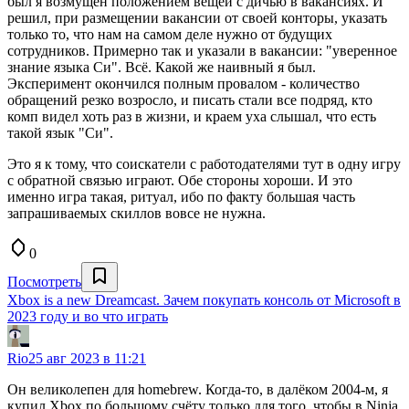
был я возмущён положением вещей с дичью в вакансиях. И
решил, при размещении вакансии от своей конторы, указать
только то, что нам на самом деле нужно от будущих
сотрудников. Примерно так и указали в вакансии: "уверенное
знание языка Си". Всё. Какой же наивный я был.
Эксперимент окончился полным провалом - количество
обращений резко возросло, и писать стали все подряд, кто
комп видел хоть раз в жизни, и краем уха слышал, что есть
такой язык "Си".
Это я к тому, что соискатели с работодателями тут в одну игру
с обратной связью играют. Обе стороны хороши. И это
именно игра такая, ритуал, ибо по факту большая часть
запрашиваемых скиллов вовсе не нужна.
0
Посмотреть
Xbox is a new Dreamcast. Зачем покупать консоль от Microsoft в
2023 году и во что играть
Rio
25 авг 2023 в 11:21
Он великолепен для homebrew. Когда-то, в далёком 2004-м, я
купил Xbox по большому счёту только для того, чтобы в Ninja