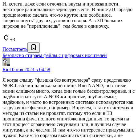
И, кстати, даже если отложить вкусы и привязанности,
некоторое рациональное зерно здесь есть. В нише 2D гораздо
проще можно сделать что-то крутое или особенное,
"переплюнуть" других, условно говоря. А в 3D больших
игроков не "переплюнешь", тем более в одиночку.
+3
Посмотреть
Безопасно стираем файлы с цифровых носителей
Rio
10 ноя 2023 в 04:58
Я когда слышу "флэшка без контроллера" сразу представляю
NOR-flash чип на локальной шине. Или NAND, но с ними
возни слишком много, когда они голые бесконтроллерные, и с
надёжностью туго. А NOR-ки простые, неубиваемые,
надёжные, и часто во встроенных системах используются как
загрузочные флешки, например. Впрочем, в таких системах и
методы из статьи не прокатят, потому что если в ТЗ
прописана фича полного уничтожения данных, то время на
этот процесс ограничено секундами или, в лучшем случае
минутами, а не часами. И там что-то интереснее придумывать
нужно. Каким-то образом выжигать чип физически, а не