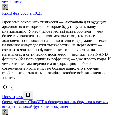
чем кажется
Rio
13 фев 2023 в 10:21
Проблема сохранить физически — актуальна для будущих
археологов и историков, которые будут изучать нашу
цивилизацию. У нас (человечества) есть проблема — чем
более технологичны становимся мы сами, тем менее
долговечны становятся наши носители информации. Тексты
на камнях живут десятки тысячелетий, на пергаменте —
сотни-тысячи лет, на бумаге — всего лишь сотни, на
магнитных и оптических носителях — десятки, а на NAND-
флэшках (без периодичных рефрешей) — уже просто годы. И
чем активнее мы переносим информацию на более
современные носители, тем больше шанс, что в случае
глобального катаклизма погибнет вообще всё накопленное
знание.
+3
Посмотреть
Opera добавит ChatGPT в боковую панель браузера в рамках
внедрения новой функции «сокращения»