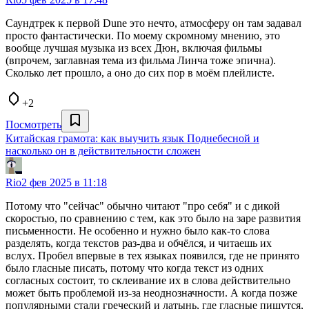
Саундтрек к первой Dune это нечто, атмосферу он там задавал
просто фантастически. По моему скромному мнению, это
вообще лучшая музыка из всех Дюн, включая фильмы
(впрочем, заглавная тема из фильма Линча тоже эпична).
Сколько лет прошло, а оно до сих пор в моём плейлисте.
+2
Посмотреть
Китайская грамота: как выучить язык Поднебесной и
насколько он в действительности сложен
Rio
2 фев 2025 в 11:18
Потому что "сейчас" обычно читают "про себя" и с дикой
скоростью, по сравнению с тем, как это было на заре развития
письменности. Не особенно и нужно было как-то слова
разделять, когда текстов раз-два и обчёлся, и читаешь их
вслух. Пробел впервые в тех языках появился, где не принято
было гласные писать, потому что когда текст из одних
согласных состоит, то склеивание их в слова действительно
может быть проблемой из-за неоднозначности. А когда позже
популярными стали греческий и латынь, где гласные пишутся,