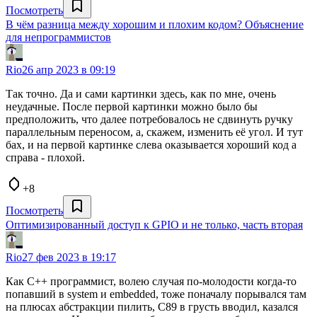
Посмотреть
В чём разница между хорошим и плохим кодом? Объяснение
для непрограммистов
Rio
26 апр 2023 в 09:19
Так точно. Да и сами картинки здесь, как по мне, очень
неудачные. После первой картинки можно было бы
предположить, что далее потребовалось не сдвинуть ручку
параллельным переносом, а, скажем, изменить её угол. И тут
бах, и на первой картинке слева оказывается хороший код а
справа - плохой.
+8
Посмотреть
Оптимизированный доступ к GPIO и не только, часть вторая
Rio
27 фев 2023 в 19:17
Как С++ программист, волею случая по-молодости когда-то
попавший в system и embedded, тоже поначалу порывался там
на плюсах абстракции пилить, С89 в грусть вводил, казался