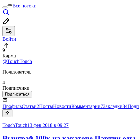
Все потоки
Войти
9
Карма
@TouchTouch
Пользователь
4
Подписчики
Подписаться
Профиль
Статьи
2
Посты
Новости
Комментарии
7
Закладки
34
Подп
TouchTouch
13 фев 2018 в 09:27
Выиграй 100к на хакатоне Партии еды