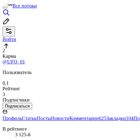
Все потоки
Войти
2
Карма
@UFO_01
Пользователь
0,1
Рейтинг
3
Подписчики
Подписаться
Профиль
Статьи
Посты
Новости
Комментарии
625
Закладки
104
По
В рейтинге
3 125-й