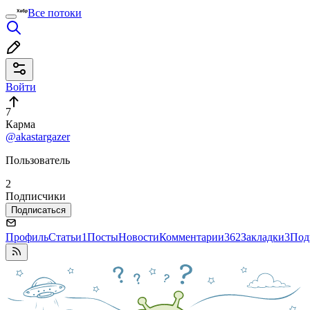
Все потоки
Войти
7
Карма
@akastargazer
Пользователь
2
Подписчики
Подписаться
Профиль
Статьи
1
Посты
Новости
Комментарии
362
Закладки
3
Под