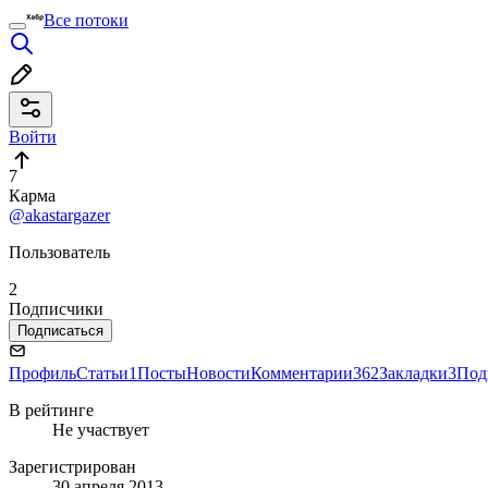
Все потоки
Войти
7
Карма
@akastargazer
Пользователь
2
Подписчики
Подписаться
Профиль
Статьи
1
Посты
Новости
Комментарии
362
Закладки
3
Под
В рейтинге
Не участвует
Зарегистрирован
30 апреля 2013