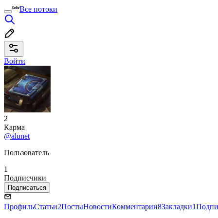
Все потоки
Войти
2
Карма
@alunet
Пользователь
1
Подписчики
Подписаться
Профиль
Статьи
2
Посты
Новости
Комментарии
8
Закладки
1
Подпи