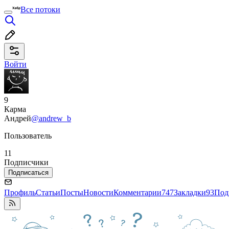
Все потоки
Войти
9
Карма
Андрей
@andrew_b
Пользователь
11
Подписчики
Подписаться
Профиль
Статьи
Посты
Новости
Комментарии
747
Закладки
93
Под