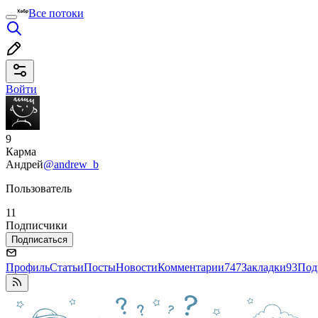
Все потоки
Войти
9
Карма
Андрей
@andrew_b
Пользователь
11
Подписчики
Подписаться
Профиль
Статьи
Посты
Новости
Комментарии
747
Закладки
93
Под