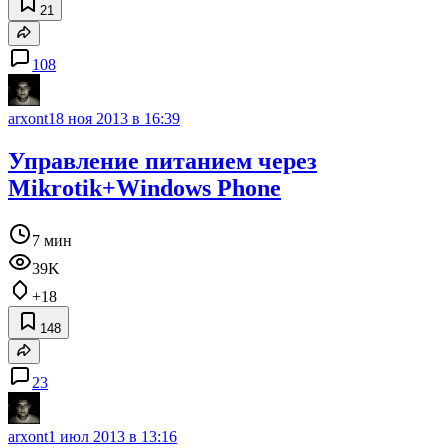
21
108
arxont
18 ноя 2013 в 16:39
Управление питанием через
Mikrotik+Windows Phone
7 мин
39K
+18
148
23
arxont
1 июл 2013 в 13:16