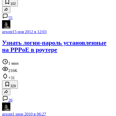
102
55
arxont
15 ноя 2012 в 12:03
Узнать логин-пароль установленные
на PPPoE в роутере
1 мин
216K
+31
329
26
arxont
1 июн 2010 в 06:27