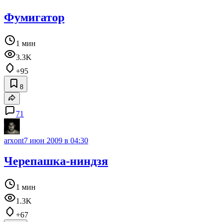
Фумигатор
1 мин
3.3K
+95
8
71
arxont
7 июн 2009 в 04:30
Черепашка-ниндзя
1 мин
1.3K
+67