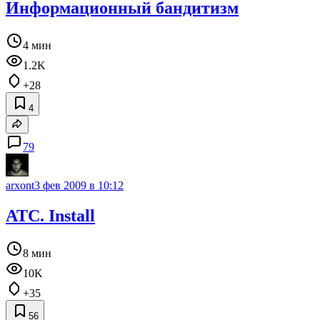
Информационный бандитизм
4 мин
1.2K
+28
4
79
arxont
3 фев 2009 в 10:12
АТС. Install
8 мин
10K
+35
56