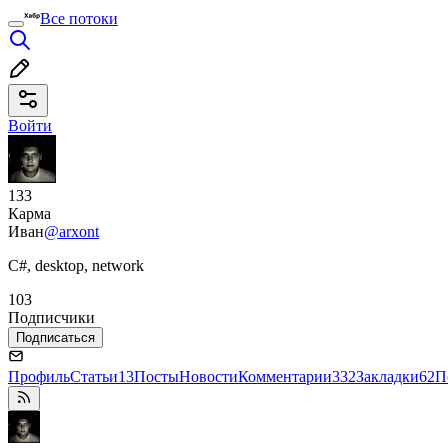
Все потоки
Войти
133
Карма
Иван
@arxont
C#, desktop, network
103
Подписчики
Подписаться
Профиль
Статьи
13
Посты
Новости
Комментарии
332
Закладки
62
П