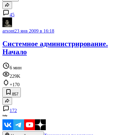
45
arxont
23 янв 2009 в 16:18
Системное администрирование.
Начало
6 мин
229K
+170
857
172