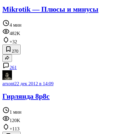
Mikrotik — Плюсы и минусы
4 мин
482K
+32
270
261
arxont
22 дек 2012 в 14:09
Гирлянда 8р8с
1 мин
120K
+113