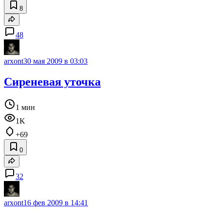
8
48
arxont
30 мая 2009 в 03:03
Сиреневая уточка
1 мин
1K
+69
0
32
arxont
16 фев 2009 в 14:41