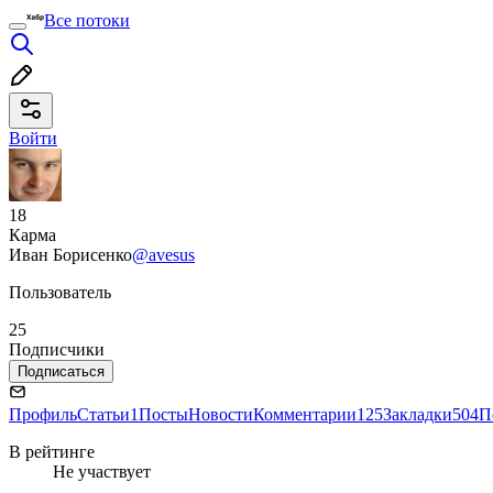
Все потоки
Войти
18
Карма
Иван Борисенко
@avesus
Пользователь
25
Подписчики
Подписаться
Профиль
Статьи
1
Посты
Новости
Комментарии
125
Закладки
504
П
В рейтинге
Не участвует