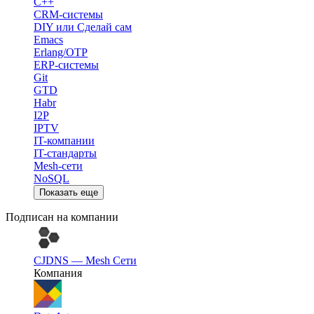
C++
CRM-системы
DIY или Сделай сам
Emacs
Erlang/OTP
ERP-системы
Git
GTD
Habr
I2P
IPTV
IT-компании
IT-стандарты
Mesh-сети
NoSQL
Показать еще
Подписан на компании
CJDNS — Mesh Сети
Компания