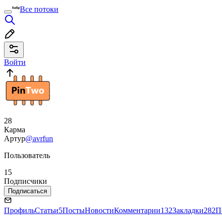
Все потоки
Войти
28
Карма
Артур
@avrfun
Пользователь
15
Подписчики
Подписаться
Профиль
Статьи
5
Посты
Новости
Комментарии
132
Закладки
282
П