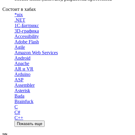
Состоит в хабах
*nix
.NET
1С-Битрикс
3D-графика
Accessibility
Adobe Flash
Agile
Amazon Web Services
Android
Apache
AR и VR
Arduino
ASP
Assembler
Asterisk
Bada
Brainfuck
C
C#
C++
Показать еще