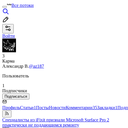
Все потоки
Войти
3
Карма
Александр В.
@az187
Пользователь
1
Подписчики
Подписаться
Профиль
Статьи
1
Посты
Новости
Комментарии
35
Закладки
1
Подп
Специалисты из iFixit признали Microsoft Surface Pro 2
практически не поддающимся ремонту