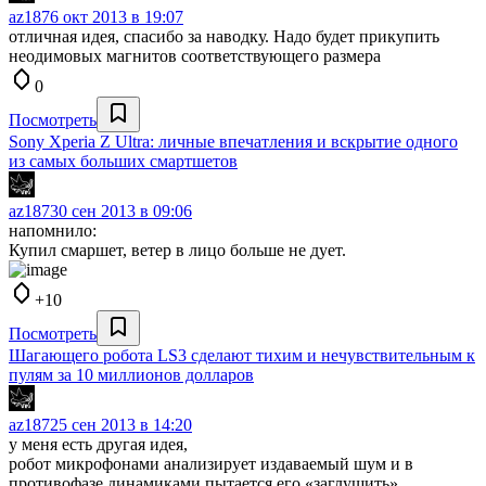
az187
6 окт 2013 в 19:07
отличная идея, спасибо за наводку. Надо будет прикупить
неодимовых магнитов соответствующего размера
0
Посмотреть
Sony Xperia Z Ultra: личные впечатления и вскрытие одного
из самых больших смартшетов
az187
30 сен 2013 в 09:06
напомнило:
Купил смаршет, ветер в лицо больше не дует.
+10
Посмотреть
Шагающего робота LS3 сделают тихим и нечувствительным к
пулям за 10 миллионов долларов
az187
25 сен 2013 в 14:20
у меня есть другая идея,
робот микрофонами анализирует издаваемый шум и в
противофазе динамиками пытается его «заглушить».