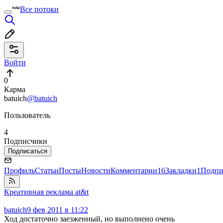
Все потоки
Войти
0
Карма
batuich
@batuich
Пользователь
4
Подписчики
Подписаться
Профиль
Статьи
Посты
Новости
Комментарии
16
Закладки
1
Подпи
Креативная реклама at&t
batuich
9 фев 2011 в 11:22
Ход достаточно заезженный, но выполнено очень