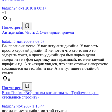
batuich
24 окт 2010 в 08:17
+1
-1
Посмотреть
Антидизайн. Часть 2. Очевидные приемы
batuich
5 мая 2009 в 08:57
Вы параноик месье. У нас нету антидизайна. У нас есть
просто херовый дизайн. И не потом что кто то кого то
задурить хочет, а просто у дизайнера был порыв души
захерачить на фон картинку дать красивый, но нечитаемый
шрифт и т.д. А заказщик увидев, что епта столько наворочено
соглашается на это. Вот и все. А вы тут ищете потайной
смысл.
0
Посмотреть
Егор Гилёв: «Всё, что вы хотели знать о Турбомилке, но
стеснялись спросить»
batuich
2 ноя 2007 в 13:44
всегда слежу за работами этой студии