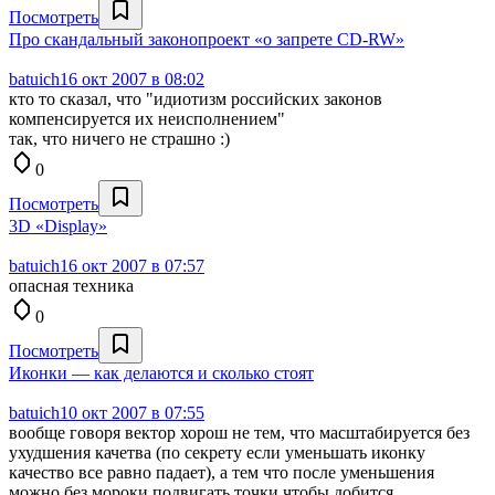
Посмотреть
Про скандальный законопроект «о запрете CD-RW»
batuich
16 окт 2007 в 08:02
кто то сказал, что "идиотизм российских законов
компенсируется их неисполнением"
так, что ничего не страшно :)
0
Посмотреть
3D «Display»
batuich
16 окт 2007 в 07:57
опасная техника
0
Посмотреть
Иконки — как делаются и сколько стоят
batuich
10 окт 2007 в 07:55
вообще говоря вектор хорош не тем, что масштабируется без
ухудшения качетва (по секрету если уменьшать иконку
качество все равно падает), а тем что после уменьшения
можно без мороки подвигать точки чтобы добится