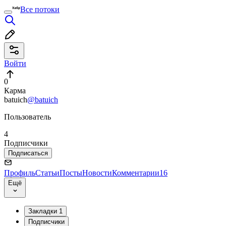
Все потоки
Войти
0
Карма
batuich
@batuich
Пользователь
4
Подписчики
Подписаться
Профиль
Статьи
Посты
Новости
Комментарии
16
Ещё
Закладки
1
Подписчики