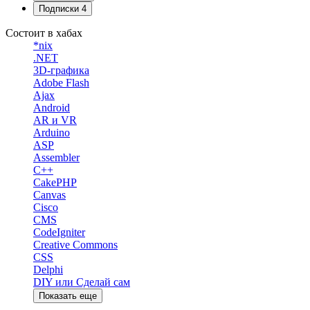
Подписки
4
Состоит в хабах
*nix
.NET
3D-графика
Adobe Flash
Ajax
Android
AR и VR
Arduino
ASP
Assembler
C++
CakePHP
Canvas
Cisco
CMS
CodeIgniter
Creative Commons
CSS
Delphi
DIY или Сделай сам
Показать еще