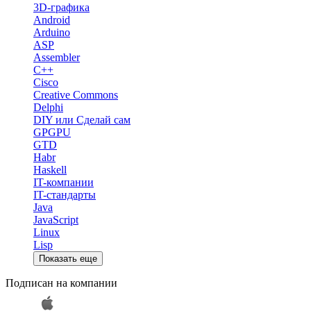
3D-графика
Android
Arduino
ASP
Assembler
C++
Cisco
Creative Commons
Delphi
DIY или Сделай сам
GPGPU
GTD
Habr
Haskell
IT-компании
IT-стандарты
Java
JavaScript
Linux
Lisp
Показать еще
Подписан на компании