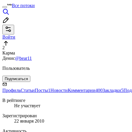
Все потоки
Войти
2
Карма
Денис
@bear11
Пользователь
Подписаться
Профиль
Статьи
Посты
1
Новости
Комментарии
400
Закладки
5
Под
В рейтинге
Не участвует
Зарегистрирован
22 января 2010
Активность