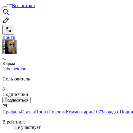
Все потоки
Войти
-1
Карма
@belnetmon
Пользователь
8
Подписчики
Подписаться
Профиль
Статьи
Посты
Новости
Комментарии
107
Закладки
Подпи
В рейтинге
Не участвует