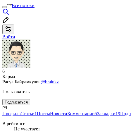
Все потоки
Войти
6
Карма
Расул Байрамкулов
@brainkz
Пользователь
Подписаться
Профиль
Статьи
1
Посты
Новости
Комментарии
5
Закладки
19
Подп
В рейтинге
Не участвует