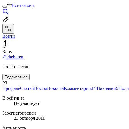
Все потоки
Войти
-21
Карма
@cheburen
Пользователь
Подписаться
Профиль
Статьи
Посты
Новости
Комментарии
348
Закладки
5
Подп
В рейтинге
Не участвует
Зарегистрирован
23 октября 2011
Активность