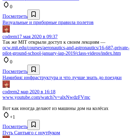
0
Посмотреть
Визуальные и приборные правила полетов
codrem
17 мая 2020 в 09:37
Так же MIT открыли доступ к своим лекциям —
ocw.mit.edu/courses/aeronautics-and-astronautics/16-687-private-
pilot-ground-school-january-iap-2019/class-videos/index.htm
0
Посмотреть
Намибия: инфраструктура и что лучше знать до поездки
codrem
2 мар 2020 в 16:18
www.youtube.com/watch?v=alxNwdzFVmc
Вот как иногда делают из машины дом на колёсах
+1
Посмотреть
Путь Сантьяго с ноутбуком