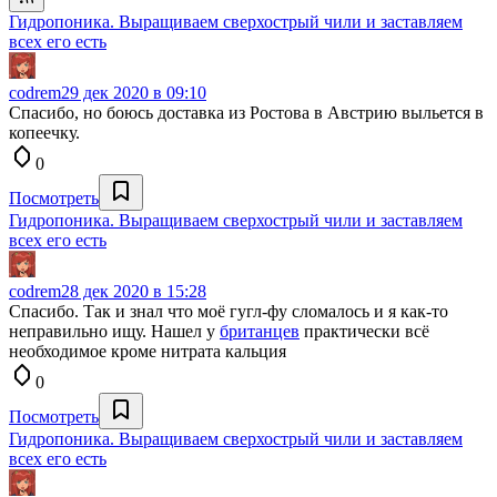
Гидропоника. Выращиваем сверхострый чили и заставляем
всех его есть
codrem
29 дек 2020 в 09:10
Спасибо, но боюсь доставка из Ростова в Австрию выльется в
копеечку.
0
Посмотреть
Гидропоника. Выращиваем сверхострый чили и заставляем
всех его есть
codrem
28 дек 2020 в 15:28
Спасибо. Так и знал что моё гугл-фу сломалось и я как-то
неправильно ищу. Нашел у
британцев
практически всё
необходимое кроме нитрата кальция
0
Посмотреть
Гидропоника. Выращиваем сверхострый чили и заставляем
всех его есть