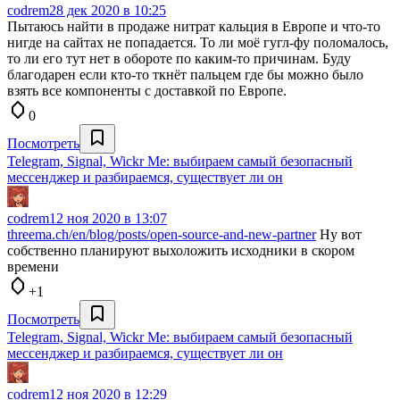
codrem
28 дек 2020 в 10:25
Пытаюсь найти в продаже нитрат кальция в Европе и что-то
нигде на сайтах не попадается. То ли моё гугл-фу поломалось,
то ли его тут нет в обороте по каким-то причинам. Буду
благодарен если кто-то ткнёт пальцем где бы можно было
взять все компоненты с доставкой по Европе.
0
Посмотреть
Telegram, Signal, Wickr Me: выбираем самый безопасный
мессенджер и разбираемся, существует ли он
codrem
12 ноя 2020 в 13:07
threema.ch/en/blog/posts/open-source-and-new-partner
Ну вот
собственно планируют выхоложить исходники в скором
времени
+1
Посмотреть
Telegram, Signal, Wickr Me: выбираем самый безопасный
мессенджер и разбираемся, существует ли он
codrem
12 ноя 2020 в 12:29