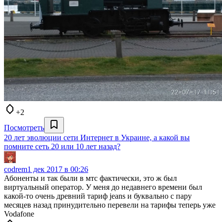
+2
Посмотреть
20 лет эволюции сети Интернет в Украине, а какой вы
помните сеть 20 или 10 лет назад?
codrem
1 дек 2017 в 00:26
Абоненты и так были в мтс фактически, это ж был
виртуальный оператор. У меня до недавнего времени был
какой-то очень древний тариф jeans и буквально с пару
месяцев назад принудительно перевели на тарифы теперь уже
Vodafone