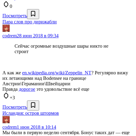
0
Посмотреть
Пара слов про дирижабли
codrem
28 июн 2018 в 09:34
Сейчас огромные воздушные шары никто не
строит
А как же
en.wikipedia.org/wiki/Zeppelin_NT
? Регулярно вижу
их летающими над Bodensee на границе
Австрии\Герамании\Швейцарии
Правда
дорогое
это удовольствие всё еще
+3
Посмотреть
Исландия: остров штормов
codrem
1 июн 2018 в 10:14
Мы были в первую неделю сентября. Бонус таких дат — еще