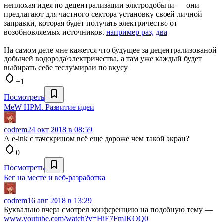
неплохая идея по децентрализации элктродобычи — они
предлагают для частного сектора установку своей личной
заправки, которая будет получать электричество от
возобновляемых источников.
например раз,
два
На самом деле мне кажется что будущее за децентрализованой
добычей водорода\электричества, а там уже каждый будет
выбирать себе теслу\мираи по вкусу
+1
Посмотреть
MeW HPM. Развитие идеи
codrem
24 окт 2018 в 08:59
А e-ink с тачскрином всё еще дороже чем такой экран?
0
Посмотреть
Бег на месте и веб-разработка
codrem
16 авг 2018 в 13:29
Буквально вчера смотрел конференцию на подобную тему —
www.youtube.com/watch?v=HiE7FmIKOQ0