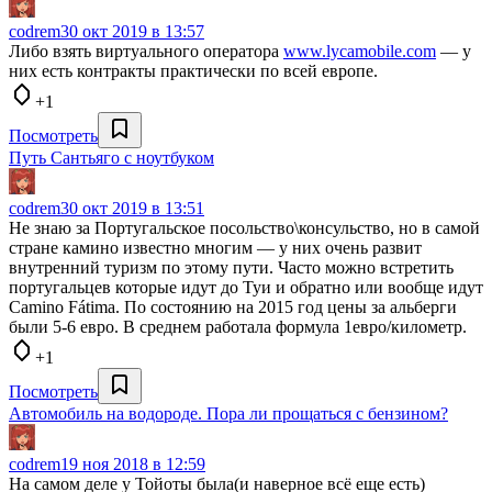
codrem
30 окт 2019 в 13:57
Либо взять виртуального оператора
www.lycamobile.com
— у
них есть контракты практически по всей европе.
+1
Посмотреть
Путь Сантьяго с ноутбуком
codrem
30 окт 2019 в 13:51
Не знаю за Португальское посольство\консульство, но в самой
стране камино известно многим — у них очень развит
внутренний туризм по этому пути. Часто можно встретить
португальцев которые идут до Туи и обратно или вообще идут
Camino Fátima. По состоянию на 2015 год цены за альберги
были 5-6 евро. В среднем работала формула 1евро/километр.
+1
Посмотреть
Автомобиль на водороде. Пора ли прощаться с бензином?
codrem
19 ноя 2018 в 12:59
На самом деле у Тойоты была(и наверное всё еще есть)