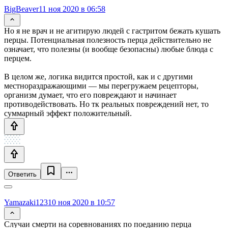
BigBeaver
11 ноя 2020 в 06:58
Но я не врач и не агитирую людей с гастритом бежать кушать
перцы. Потенциальная полезность перца действительно не
означает, что полезны (и вообще безопасны) любые блюда с
перцем.
В целом же, логика видится простой, как и с другими
местнораздражающими — мы перегружаем рецепторы,
организм думает, что его повреждают и начинает
противодействовать. Но тк реальных повреждений нет, то
суммарный эффект положительный.
Ответить
Yamazaki123
10 ноя 2020 в 10:57
Случаи смерти на соревнованиях по поеданию перца