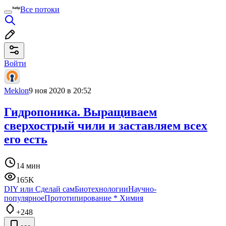
Все потоки
Войти
Meklon
9 ноя 2020 в 20:52
Гидропоника. Выращиваем
сверхострый чили и заставляем всех
его есть
14 мин
165K
DIY или Сделай сам
Биотехнологии
Научно-
популярное
Прототипирование
*
Химия
+248