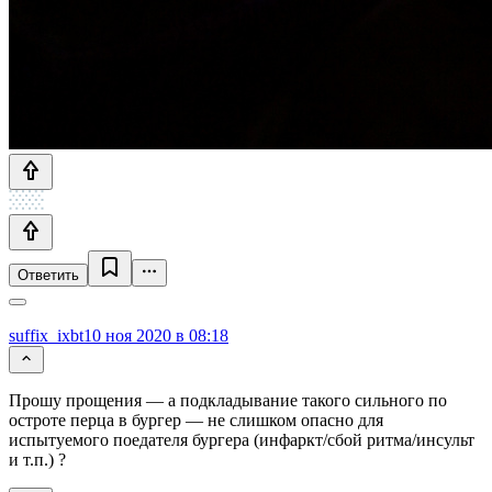
Ответить
suffix_ixbt
10 ноя 2020 в 08:18
Прошу прощения — а подкладывание такого сильного по
остроте перца в бургер — не слишком опасно для
испытуемого поедателя бургера (инфаркт/сбой ритма/инсульт
и т.п.) ?