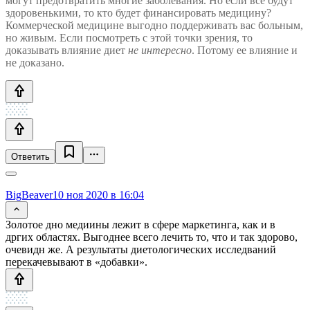
могут предотвратить многие заболевания. Но если все будут
здоровенькими, то кто будет финансировать медицину?
Коммерческой медицине выгодно поддерживать вас больным,
но живым. Если посмотреть с этой точки зрения, то
доказывать влияние диет
не интересно
. Потому ее влияние и
не доказано.
Ответить
BigBeaver
10 ноя 2020 в 16:04
Золотое дно медиины лежит в сфере маркетинга, как и в
дргих областях. Выгоднее всего лечить то, что и так здорово,
очевидн же. А результаты диетологических исследваний
перекачевывают в «добавки».