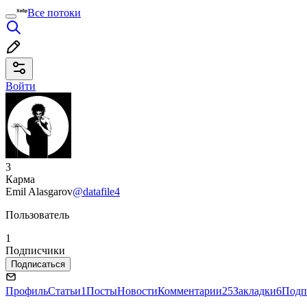
Все потоки
Войти
3
Карма
Emil Alasgarov
@datafile4
Пользователь
1
Подписчики
Подписаться
Профиль
Статьи
1
Посты
Новости
Комментарии
25
Закладки
6
Подп