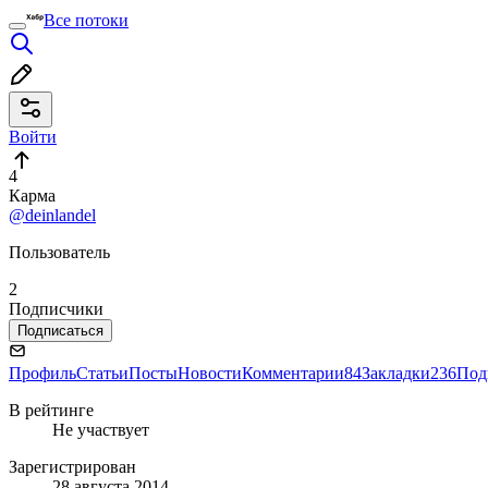
Все потоки
Войти
4
Карма
@deinlandel
Пользователь
2
Подписчики
Подписаться
Профиль
Статьи
Посты
Новости
Комментарии
84
Закладки
236
Под
В рейтинге
Не участвует
Зарегистрирован
28 августа 2014