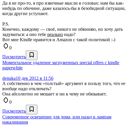
Да я не про-то, я про извечные мысли в головах: нам бы как-
нибудь по обочине, даже казалось-бы в безобидной ситуации,
когда другие уступают.
P.S.
Конечно, каждому — своё, никого не обвиняю, но хочу дать
задуматься: а оно тебе
реально
надо?
Вот мне Kindle нравится и Amazon с такой политикой :-)
0
Посмотреть
Моментальное удаление загруженных special offers с kindle
paperwhite
denuka
10 дек 2012 в 11:56
А собственно в чем «толстый» аргумент в пользу того, что ее
вообще надо отключать?
Она абсолютно не мешает и ни к чему не обязывает.
0
Посмотреть
Современное освещение для дома, или назад к лампам
накаливания