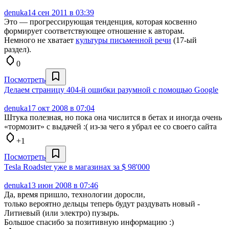
denuka
14 сен 2011 в 03:39
Это — прогрессирующая тенденция, которая косвенно
формирует соответствующее отношение к авторам.
Немного не хватает
культуры письменной речи
(17-ый
раздел).
0
Посмотреть
Делаем страницу 404-й ошибки разумной с помощью Google
denuka
17 окт 2008 в 07:04
Штука полезная, но пока она числится в бетах и иногда очень
«тормозит» с выдачей :( из-за чего я убрал ее со своего сайта
+1
Посмотреть
Tesla Roadster уже в магазинах за $ 98'000
denuka
13 июн 2008 в 07:46
Да, время пришло, технологии доросли,
только вероятно дельцы теперь будут раздувать новый -
Литиевый (или электро) пузырь.
Большое спасибо за позитивную информацию :)