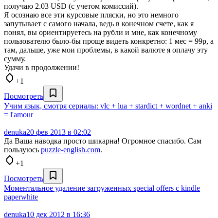
получаю 2.03 USD (с учетом комиссий).
Я осознаю все эти курсовые пляски, но это немного
запутывает с самого начала, ведь в конечном счете, как я
понял, вы ориентируетесь на рубли и мне, как конечному
пользователю было-бы проще видеть конкретно: 1 мес = 99р, а
там, дальше, уже мои проблемы, в какой валюте я оплачу эту
сумму.
Удачи в продолжении!
+1
Посмотреть
Учим язык, смотря сериалы: vlc + lua + stardict + wordnet + anki
= l'amour
denuka
20 фев 2013 в 02:02
Да Ваша наводка просто шикарна! Огромное спасибо. Сам
пользуюсь
puzzle-english.com
.
+1
Посмотреть
Моментальное удаление загруженных special offers с kindle
paperwhite
denuka
10 дек 2012 в 16:36