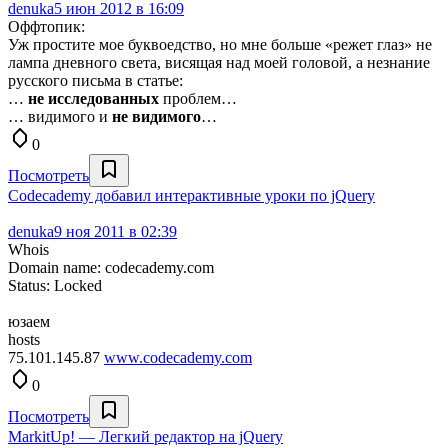
denuka
5 июн 2012 в 16:09
Оффтопик:
Уж простите мое буквоедство, но мне больше «режет глаз» не
лампа дневного света, висящая над моей головой, а незнание
русского письма в статье:
…
не исследованных
проблем…
… видимого и
не видимого
…
0
Посмотреть
Codecademy добавил интерактивные уроки по jQuery
denuka
9 ноя 2011 в 02:39
Whois
Domain name: codecademy.com
Status: Locked
юзаем
hosts
75.101.145.87
www.codecademy.com
0
Посмотреть
MarkitUp! — Легкий редактор на jQuery