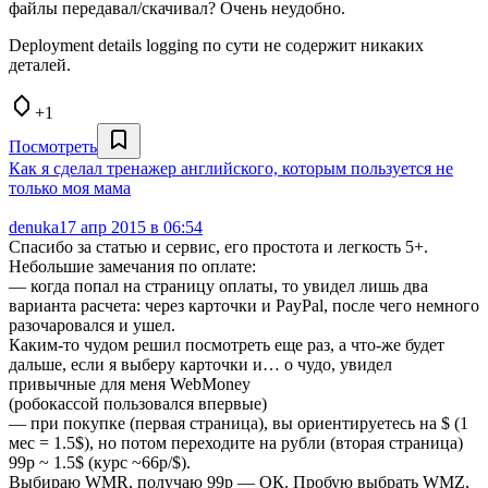
файлы передавал/скачивал? Очень неудобно.
Deployment details logging по сути не содержит никаких
деталей.
+1
Посмотреть
Как я сделал тренажер английского, которым пользуется не
только моя мама
denuka
17 апр 2015 в 06:54
Спасибо за статью и сервис, его простота и легкость 5+.
Небольшие замечания по оплате:
— когда попал на страницу оплаты, то увидел лишь два
варианта расчета: через карточки и PayPal, после чего немного
разочаровался и ушел.
Каким-то чудом решил посмотреть еще раз, а что-же будет
дальше, если я выберу карточки и… о чудо, увидел
привычные для меня WebMoney
(робокассой пользовался впервые)
— при покупке (первая страница), вы ориентируетесь на $ (1
мес = 1.5$), но потом переходите на рубли (вторая страница)
99р ~ 1.5$ (курс ~66р/$).
Выбираю WMR, получаю 99р — ОК. Пробую выбрать WMZ,