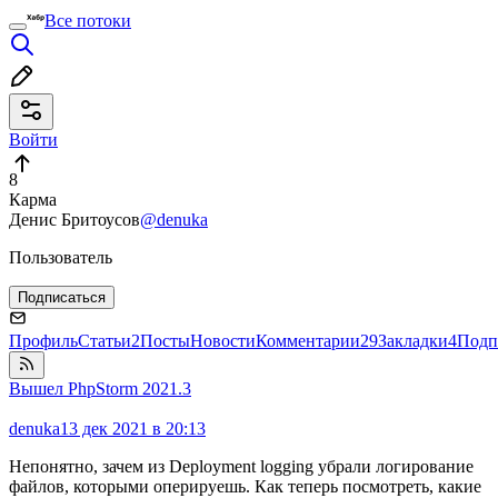
Все потоки
Войти
8
Карма
Денис Бритоусов
@denuka
Пользователь
Подписаться
Профиль
Статьи
2
Посты
Новости
Комментарии
29
Закладки
4
Подп
Вышел PhpStorm 2021.3
denuka
13 дек 2021 в 20:13
Непонятно, зачем из Deployment logging убрали логирование
файлов, которыми оперируешь. Как теперь посмотреть, какие