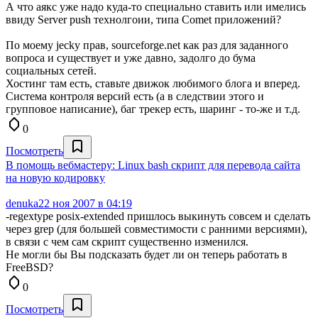
А что аякс уже надо куда-то специально ставить или имелись
ввиду Server push технолгоии, типа Comet приложений?
По моему jecky прав, sourceforge.net как раз для заданного
вопроса и существует и уже давно, задолго до бума
социальных сетей.
Хостинг там есть, ставьте движок любимого блога и вперед.
Система контроля версий есть (а в следствии этого и
групповое написание), баг трекер есть, шаринг - то-же и т.д.
0
Посмотреть
В помощь вебмастеру: Linux bash скрипт для перевода сайта
на новую кодировку
denuka
22 ноя 2007 в 04:19
-regextype posix-extended пришлось выкинуть совсем и сделать
через grep (для большей совместимости с ранними версиями),
в связи с чем сам скрипт существенно изменился.
Не могли бы Вы подсказать будет ли он теперь работать в
FreeBSD?
0
Посмотреть