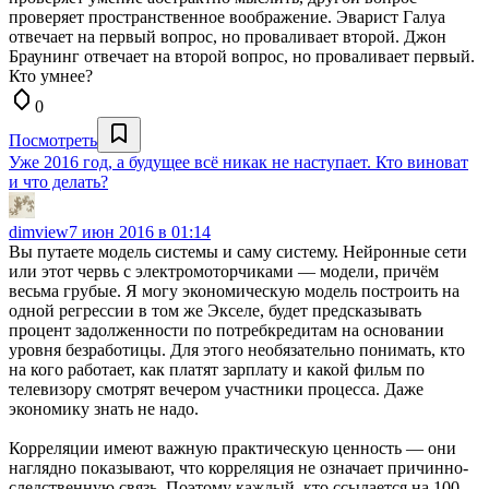
проверяет пространственное воображение. Эварист Галуа
отвечает на первый вопрос, но проваливает второй. Джон
Браунинг отвечает на второй вопрос, но проваливает первый.
Кто умнее?
0
Посмотреть
Уже 2016 год, а будущее всё никак не наступает. Кто виноват
и что делать?
dimview
7 июн 2016 в 01:14
Вы путаете модель системы и саму систему. Нейронные сети
или этот червь с электромоторчиками — модели, причём
весьма грубые. Я могу экономическую модель построить на
одной регрессии в том же Экселе, будет предсказывать
процент задолженности по потребкредитам на основании
уровня безработицы. Для этого необязательно понимать, кто
на кого работает, как платят зарплату и какой фильм по
телевизору смотрят вечером участники процесса. Даже
экономику знать не надо.
Корреляции имеют важную практическую ценность — они
наглядно показывают, что корреляция не означает причинно-
следственную связь. Поэтому каждый, кто ссылается на 100