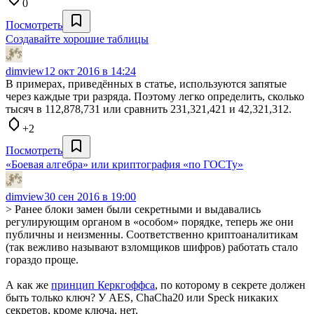
0
Посмотреть
Создавайте хорошие таблицы
dimview
12 окт 2016 в 14:24
В примерах, приведённых в статье, используются запятые
через каждые три разряда. Поэтому легко определить, сколько
тысяч в 112,878,731 или сравнить 231,321,421 и 42,321,312.
+2
Посмотреть
«Боевая алгебра» или криптография «по ГОСТу»
dimview
30 сен 2016 в 19:00
> Ранее блоки замен были секретными и выдавались
регулирующим органом в «особом» порядке, теперь же они
публичны и неизменны. Соответственно криптоаналитикам
(так вежливо называют взломщиков шифров) работать стало
гораздо проще.
А как же
принцип Керкгоффса
, по которому в секрете должен
быть только ключ? У AES, ChaCha20 или Speck никаких
секретов, кроме ключа, нет.