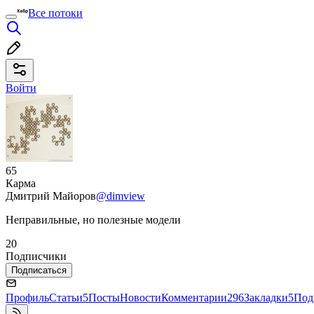
Все потоки
Войти
65
Карма
Дмитрий Майоров
@dimview
Неправильные, но полезные модели
20
Подписчики
Подписаться
Профиль
Статьи
5
Посты
Новости
Комментарии
296
Закладки
5
Под