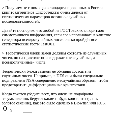
> Получаемые с помощью стандартизированных в Россси
криптоалгоритмов шифротексты очень далеки от
статистических параметров истинно случайных
последовательностей.
Давайте поспорим, что любой из ГОСТовских алгоритмов
симметричного шифрования, если его использовать в качестве
генератора псевдослучайных чисел, легко пройдёт все
статистические тесты TestU01.
> Теоретически блоки замен должны состоять из случайных
чисел, но на практике они содержат «не случайные, а
псевдослучайные» числа.
Теоретически блоки замены не обязаны состоять из
случайных чисел. Например, в DES они были специально
подправлены NSA совершенно неслучайным образом, чтобы
предотвратить дифференциальные криптоатаки.
Когда хочется убедить всех, что числа не подобраны
злоумышленно, берутся какие-нибудь константы (e, пи,
золотое сечение), как это было сделано в Blowfish или RC5.
+9