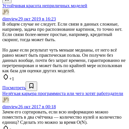
Устойчивая красота неприличных моделей
dimview
29 окт 2019 в 16:23
В общем случае не следует. Если связи в данных сложные,
например, задача про распознование картинок, то точно нет.
Если связи более-менее простые, например, кредитный
скоринг, тогда может быть.
Но даже если результат чуть меньше медианы, от него всё
равно может быть практическая польза. Он получен без
данных вообще, почти без затрат времени, гарантированно не
перетренирован и может быть по крайней мере использован
как база для оценки других моделей.
+1
Посмотреть
Нелёгкая карьера программиста или чего хотят работодатели
dimview
26 окт 2017 в 00:18
Зачем его сортировать, если всю информацию можно
поместить в два счётчика — количество нулей и количество
единиц? Сделать это можно за время O(N).