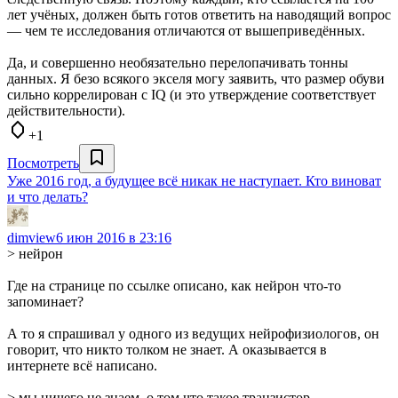
лет учёных, должен быть готов ответить на наводящий вопрос
— чем те исследования отличаются от вышеприведённых.
Да, и совершенно необязательно перелопачивать тонны
данных. Я безо всякого экселя могу заявить, что размер обуви
сильно коррелирован с IQ (и это утверждение соответствует
действительности).
+1
Посмотреть
Уже 2016 год, а будущее всё никак не наступает. Кто виноват
и что делать?
dimview
6 июн 2016 в 23:16
> нейрон
Где на странице по ссылке описано, как нейрон что-то
запоминает?
А то я спрашивал у одного из ведущих нейрофизиологов, он
говорит, что никто толком не знает. А оказывается в
интернете всё написано.
> мы ничего не знаем, о том что такое транзистор