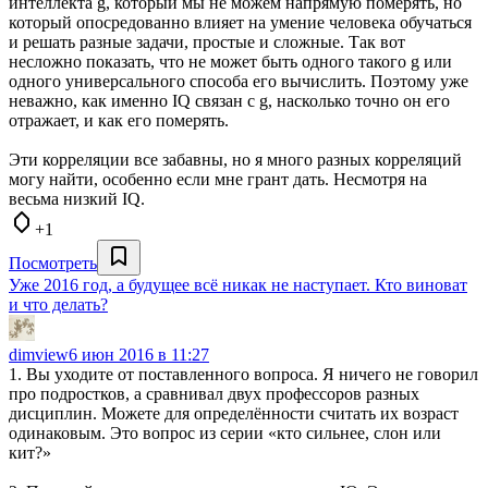
интеллекта g, который мы не можем напрямую померять, но
который опосредованно влияет на умение человека обучаться
и решать разные задачи, простые и сложные. Так вот
несложно показать, что не может быть одного такого g или
одного универсального способа его вычислить. Поэтому уже
неважно, как именно IQ связан с g, насколько точно он его
отражает, и как его померять.
Эти корреляции все забавны, но я много разных корреляций
могу найти, особенно если мне грант дать. Несмотря на
весьма низкий IQ.
+1
Посмотреть
Уже 2016 год, а будущее всё никак не наступает. Кто виноват
и что делать?
dimview
6 июн 2016 в 11:27
1. Вы уходите от поставленного вопроса. Я ничего не говорил
про подростков, а сравнивал двух профессоров разных
дисциплин. Можете для определённости считать их возраст
одинаковым. Это вопрос из серии «кто сильнее, слон или
кит?»