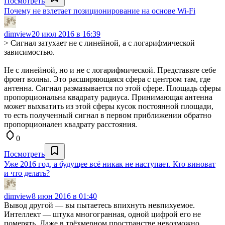
Посмотреть
Почему не взлетает позиционирование на основе Wi-Fi
dimview
20 июл 2016 в 16:39
> Сигнал затухает не с линейной, а с логарифмической
зависимостью.
Не с линейной, но и не с логарифмической. Представьте себе
фронт волны. Это расширяющаяся сфера с центром там, где
антенна. Сигнал размазывается по этой сфере. Площадь сферы
пропорциональна квадрату радиуса. Принимающая антенна
может выхватить из этой сферы кусок постоянной площади,
то есть полученный сигнал в первом приближении обратно
пропорционален квадрату расстояния.
0
Посмотреть
Уже 2016 год, а будущее всё никак не наступает. Кто виноват
и что делать?
dimview
8 июн 2016 в 01:40
Вывод другой — вы пытаетесь впихнуть невпихуемое.
Интеллект — штука многогранная, одной цифрой его не
померять. Даже в трёхмерном пространстве невозможно