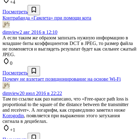
+4
Посмотреть
Контрабанда «Гамлета» при помощи кота
dimview
2 авг 2016 в 12:10
А если таким же образом запихать нужную информацию в
младшие биты коэффициентов DCT в JPEG, то размер файла
не поменяется и выглядеть результат будет как сильнее сжатый
JPEG.
0
Посмотреть
Почему не взлетает позиционирование на основе Wi-Fi
dimview
20 июл 2016 в 22:22
Там по ссылке как раз написано, что «Free-space path loss is
proportional to the square of the distance between the transmitter
and receiver». А логарифм, как справедливо заметил ниже
Korogodin
, появляется при выражении этого затухания
сигнала в децибелах.
+1