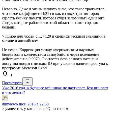
Неверно. Даже я очень неплохо знаю, что такое транзистор,
что такое коэффициент h21э и как из двух транзисторов
сделать ячейку памяти, которая будет запоминать один бит.
Люди, которые работают в этой области, знают гораздо
больше.
> Юмор для людей с IQ>120 и специфическими знаниями в
матане и английском
Не юмор. Корреляция между американским научным
бюджетом и количеством самоубийств через повешение
действительно 0.9979. Считается безо всякого матана и
доступна людям с низким IQ при условии наличия доступа к
программе Microsoft Excel.
+1
Посмотреть
Уже 2016 год, а будущее всё никак не наступает. Кто виноват
и что делать?
dimview
6 июн 2016 в 22:58
> умнее тот, у кого выше IQ по тестам