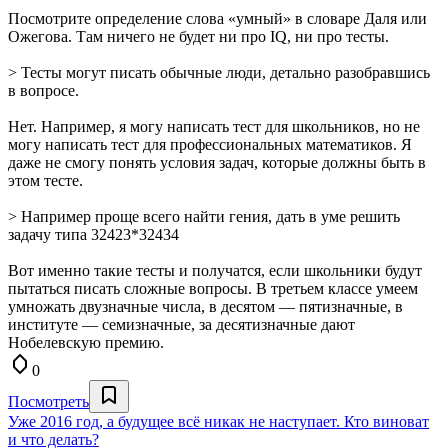
Посмотрите определение слова «умный» в словаре Даля или
Ожегова. Там ничего не будет ни про IQ, ни про тесты.
> Тесты могут писать обычные люди, детально разобравшись
в вопросе.
Нет. Например, я могу написать тест для школьников, но не
могу написать тест для профессиональных математиков. Я
даже не cмогу понять условия задач, которые должны быть в
этом тесте.
> Например проще всего найти гения, дать в уме решить
задачу типа 32423*32434
Вот именно такие тесты и получатся, если школьники будут
пытаться писать сложные вопросы. В третьем классе умеем
умножать двузначные числа, в десятом — пятизначные, в
институте — семизначные, за десятизначные дают
Нобелевскую премию.
0
Посмотреть
Уже 2016 год, а будущее всё никак не наступает. Кто виноват
и что делать?