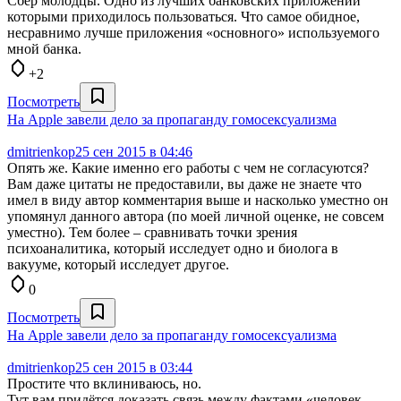
Сбер молодцы. Одно из лучших банковских приложений
которыми приходилось пользоваться. Что самое обидное,
несравнимо лучше приложения «основного» используемого
мной банка.
+2
Посмотреть
На Apple завели дело за пропаганду гомосексуализма
dmitrienkop
25 сен 2015 в 04:46
Опять же. Какие именно его работы с чем не согласуются?
Вам даже цитаты не предоставили, вы даже не знаете что
имел в виду автор комментария выше и насколько уместно он
упомянул данного автора (по моей личной оценке, не совсем
уместно). Тем более – сравнивать точки зрения
психоаналитика, который исследует одно и биолога в
вакууме, который исследует другое.
0
Посмотреть
На Apple завели дело за пропаганду гомосексуализма
dmitrienkop
25 сен 2015 в 03:44
Простите что вклиниваюсь, но.
Тут вам придётся доказать связь между фактами «человек