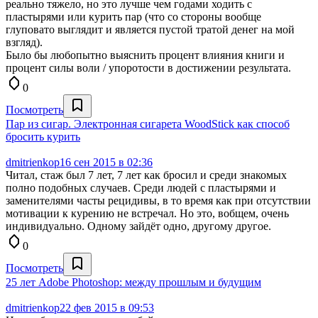
реально тяжело, но это лучше чем годами ходить с
пластырями или курить пар (что со стороны вообще
глуповато выглядит и является пустой тратой денег на мой
взгляд).
Было бы любопытно выяснить процент влияния книги и
процент силы воли / упоротости в достижении результата.
0
Посмотреть
Пар из сигар. Электронная сигарета WoodStick как способ
бросить курить
dmitrienkop
16 сен 2015 в 02:36
Читал, стаж был 7 лет, 7 лет как бросил и среди знакомых
полно подобных случаев. Среди людей с пластырями и
заменителями часты рецидивы, в то время как при отсутствии
мотивации к курению не встречал. Но это, вобщем, очень
индивидуально. Одному зайдёт одно, другому другое.
0
Посмотреть
25 лет Adobe Photoshop: между прошлым и будущим
dmitrienkop
22 фев 2015 в 09:53