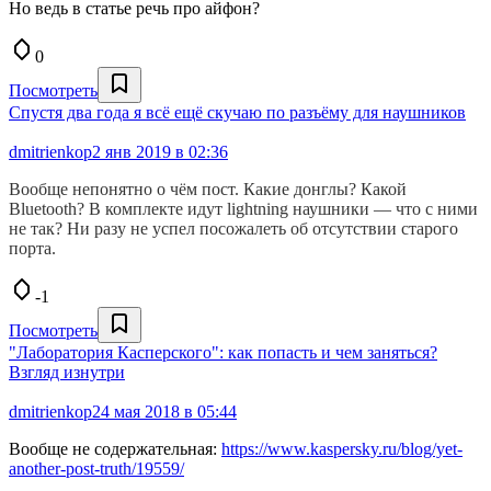
Но ведь в статье речь про айфон?
0
Посмотреть
Спустя два года я всё ещё скучаю по разъёму для наушников
dmitrienkop
2 янв 2019 в 02:36
Вообще непонятно о чём пост. Какие донглы? Какой
Bluetooth? В комплекте идут lightning наушники — что с ними
не так? Ни разу не успел посожалеть об отсутствии старого
порта.
-1
Посмотреть
"Лаборатория Касперского": как попасть и чем заняться?
Взгляд изнутри
dmitrienkop
24 мая 2018 в 05:44
Вообще не содержательная:
https://www.kaspersky.ru/blog/yet-
another-post-truth/19559/