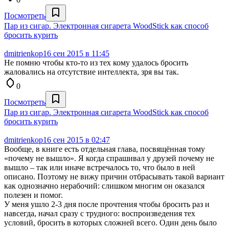
Посмотреть
Пар из сигар. Электронная сигарета WoodStick как способ
бросить курить
dmitrienkop
16 сен 2015 в 11:45
Не помню чтобы кто-то из тех кому удалось бросить
жаловались на отсутствие интеллекта, зря вы так.
0
Посмотреть
Пар из сигар. Электронная сигарета WoodStick как способ
бросить курить
dmitrienkop
16 сен 2015 в 02:47
Вообще, в книге есть отдельная глава, посвящённая тому
«почему не вышло». Я когда спрашивал у друзей почему не
вышло – так или иначе встречалось то, что было в ней
описано. Поэтому не вижу причин отбрасывать такой вариант
как однозначно нерабочий: слишком многим он оказался
полезен и помог.
У меня ушло 2-3 дня после прочтения чтобы бросить раз и
навсегда, начал сразу с трудного: воспроизведения тех
условий, бросить в которых сложней всего. Один день было