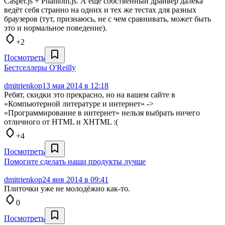
Casper.js + Phantom.js. А ещё собственный драйвер далека
ведёт себя странно на одних и тех же тестах для разных
браузеров (тут, признаюсь, не с чем сравнивать, может быть
это и нормальное поведение).
+2
Посмотреть
Бестселлеры O'Reilly
dmitrienkop
13 мая 2014 в 12:18
Ребят, скидки это прекрасно, но на вашем сайте в
«Компьютерной литературе и интернет» ->
«Программирование в интернет» нельзя выбрать ничего
отличного от HTML и XHTML :(
+4
Посмотреть
Помогите сделать наши продукты лучше
dmitrienkop
24 янв 2014 в 09:41
Плиточки уже не молодёжно как-то.
0
Посмотреть