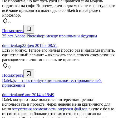
Не проблема, но вот хоть убей не нравится сама модель
подписки на софт. Впрочем, лично для меня не так актуально:
всё чаще приходится иметь дело со Sketch и всё реже с
Photoshop.
0
Посмотреть
25 лет Adobe Photoshop: между прошлым и будущим
dmitrienkop
22 фев 2015 в 08:51
Есть и минус. Теперь его нельзя просто раз и навсегда купить,
единственный вариант – включить его в список ежемесячных
расходов что лично мне очень не нравится.
0
Посмотреть
Dalek.js — простое функциональное тестирование веб-
приложений
dmitrienkop
6 авг 2014 в 15:49
Dalek когда-то тоже показался интересным, решил
использовать в проекте. Через неделю из-за критичного для
меня
отсутствия возможности загрузки файлов
вкупе с болью
от синтаксиса на больших тестах в итоге переписал на