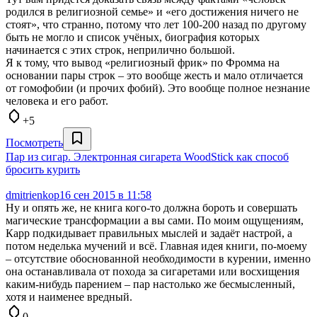
родился в религиозной семье» и «его достижения ничего не
стоят», что странно, потому что лет 100-200 назад по другому
быть не могло и список учёных, биография которых
начинается с этих строк, неприлично большой.
Я к тому, что вывод «религиозный фрик» по Фромма на
основании пары строк – это вообще жесть и мало отличается
от гомофобии (и прочих фобий). Это вообще полное незнание
человека и его работ.
+5
Посмотреть
Пар из сигар. Электронная сигарета WoodStick как способ
бросить курить
dmitrienkop
16 сен 2015 в 11:58
Ну и опять же, не книга кого-то должна бороть и совершать
магические трансформации а вы сами. По моим ощущениям,
Карр подкидывает правильных мыслей и задаёт настрой, а
потом неделька мучений и всё. Главная идея книги, по-моему
– отсутствие обоснованной необходимости в курении, именно
она останавливала от похода за сигаретами или восхищения
каким-нибудь парением – пар настолько же бесмысленный,
хотя и наименее вредный.
0