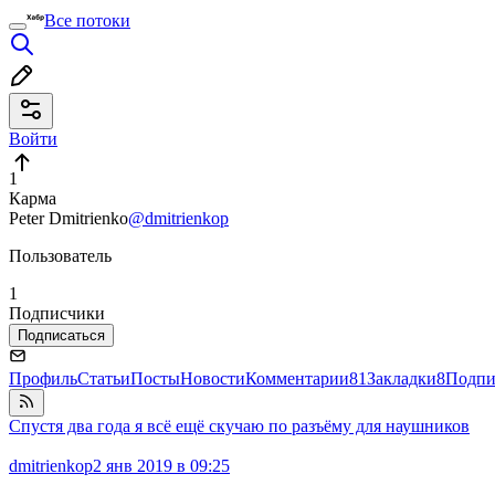
Все потоки
Войти
1
Карма
Peter Dmitrienko
@dmitrienkop
Пользователь
1
Подписчики
Подписаться
Профиль
Статьи
Посты
Новости
Комментарии
81
Закладки
8
Подпи
Спустя два года я всё ещё скучаю по разъёму для наушников
dmitrienkop
2 янв 2019 в 09:25