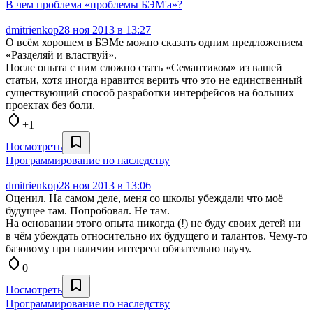
В чем проблема «проблемы БЭМ'а»?
dmitrienkop
28 ноя 2013 в 13:27
О всём хорошем в БЭМе можно сказать одним предложением
«Разделяй и властвуй».
После опыта с ним сложно стать «Семантиком» из вашей
статьи, хотя иногда нравится верить что это не единственный
существующий способ разработки интерфейсов на больших
проектах без боли.
+1
Посмотреть
Программирование по наследству
dmitrienkop
28 ноя 2013 в 13:06
Оценил. На самом деле, меня со школы убеждали что моё
будущее там. Попробовал. Не там.
На основании этого опыта никогда (!) не буду своих детей ни
в чём убеждать относительно их будущего и талантов. Чему-то
базовому при наличии интереса обязательно научу.
0
Посмотреть
Программирование по наследству