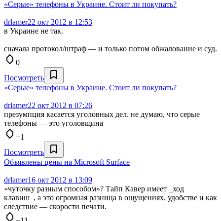
«Серые» телефоны в Украине. Стоит ли покупать?
drlamer
22 окт 2012 в 12:53
в Украине не так.
сначала протокол/штраф — и только потом обжалование и суд.
0
Посмотреть
«Серые» телефоны в Украине. Стоит ли покупать?
drlamer
22 окт 2012 в 07:26
презумпция касается уголовных дел. не думаю, что серые
телефоны — это уголовщина
+1
Посмотреть
Объявлены цены на Microsoft Surface
drlamer
16 окт 2012 в 13:09
«чуточку разным способом»? Тайп Кавер имеет _ход
клавиш_, а это огромная разница в ощущениях, удобстве и как
следствие — скорости печати.
+11