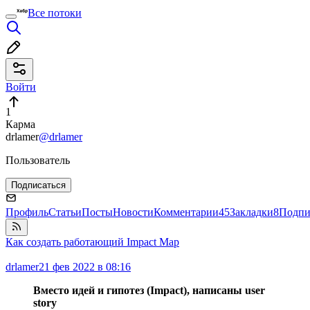
Все потоки
Войти
1
Карма
drlamer
@drlamer
Пользователь
Подписаться
Профиль
Статьи
Посты
Новости
Комментарии
45
Закладки
8
Подпи
Как создать работающий Impact Map
drlamer
21 фев 2022 в 08:16
Вместо идей и гипотез (Impact), написаны user
story