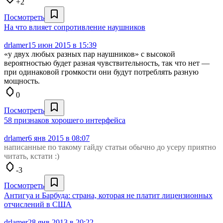
+2
Посмотреть
На что влияет сопротивление наушников
drlamer
15 июн 2015 в 15:39
«у двух любых разных пар наушников» с высокой
вероятностью будет разная чувствительность, так что нет —
при одинаковой громкости они будут потреблять разную
мощность.
0
Посмотреть
58 признаков хорошего интерфейса
drlamer
6 янв 2015 в 08:07
написанные по такому гайду статьи обычно до усеру приятно
читать, кстати :)
-3
Посмотреть
Антигуа и Барбуда: страна, которая не платит лицензионных
отчислений в США
drlamer
28 янв 2013 в 20:22