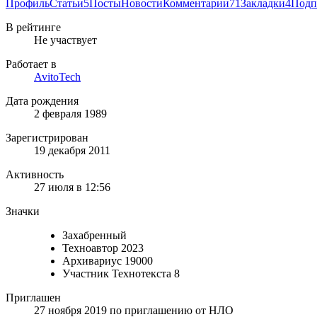
Профиль
Статьи
5
Посты
Новости
Комментарии
71
Закладки
4
Подп
В рейтинге
Не участвует
Работает в
AvitoTech
Дата рождения
2 февраля 1989
Зарегистрирован
19 декабря 2011
Активность
27 июля в 12:56
Значки
Захабренный
Техноавтор 2023
Архивариус 19000
Участник Технотекста 8
Приглашен
27 ноября 2019
по приглашению от
НЛО