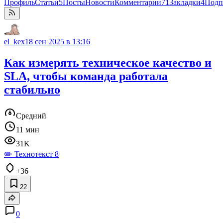
Профиль
Статьи
5
Посты
Новости
Комментарии
71
Закладки
4
Подп
el_kex
18 сен 2025 в 13:16
Как измерять техническое качество и
SLA, чтобы команда работала
стабильно
Средний
11 мин
31K
✏️ Технотекст 8
+36
22
0