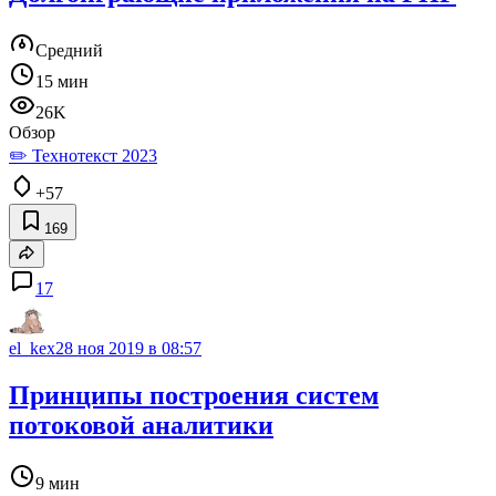
Средний
15 мин
26K
Обзор
✏️ Технотекст 2023
+57
169
17
el_kex
28 ноя 2019 в 08:57
Принципы построения систем
потоковой аналитики
9 мин