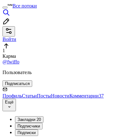
Все потоки
Войти
1
Карма
@fwiffo
Пользователь
Подписаться
Профиль
Статьи
Посты
Новости
Комментарии
37
Ещё
Закладки
20
Подписчики
Подписки