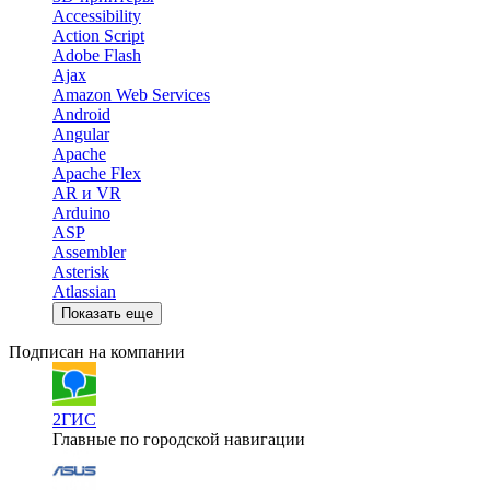
Accessibility
Action Script
Adobe Flash
Ajax
Amazon Web Services
Android
Angular
Apache
Apache Flex
AR и VR
Arduino
ASP
Assembler
Asterisk
Atlassian
Показать еще
Подписан на компании
2ГИС
Главные по городской навигации