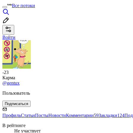
Все потоки
Войти
-23
Карма
@gentux
Пользователь
Подписаться
Профиль
Статьи
Посты
Новости
Комментарии
59
Закладки
124
Под
В рейтинге
Не участвует