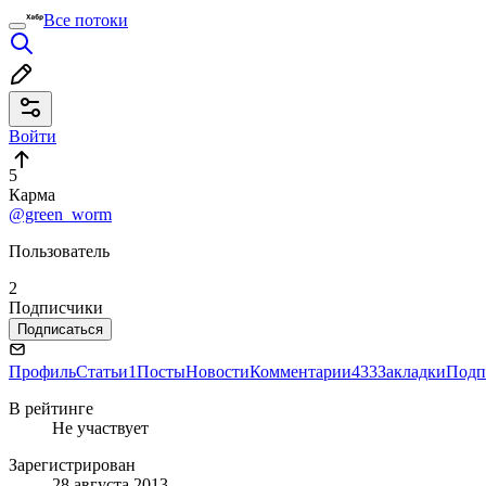
Все потоки
Войти
5
Карма
@green_worm
Пользователь
2
Подписчики
Подписаться
Профиль
Статьи
1
Посты
Новости
Комментарии
433
Закладки
Подп
В рейтинге
Не участвует
Зарегистрирован
28 августа 2013