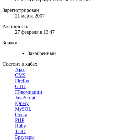
Зарегистрирован
21 марта 2007
Активность
27 февраля в 13:47
Значки
Захабренный
Состоит в хабах
Ajax
CMS
Firefox
GTD
IT-компании
JavaScript
jQuery
MySQL
Opera
PHP
Ruby
TDD
Браузеры