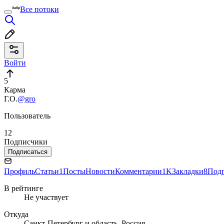
Все потоки
Войти
5
Карма
Г.О.
@gro
Пользователь
12
Подписчики
Подписаться
Профиль
Статьи
1
Посты
Новости
Комментарии
1K
Закладки
8
Под
В рейтинге
Не участвует
Откуда
Санкт-Петербург и область, Россия