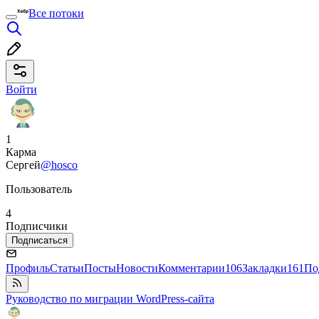
Все потоки
Войти
1
Карма
Сергей
@hosco
Пользователь
4
Подписчики
Подписаться
Профиль
Статьи
Посты
Новости
Комментарии
106
Закладки
161
По
Руководство по миграции WordPress-сайта