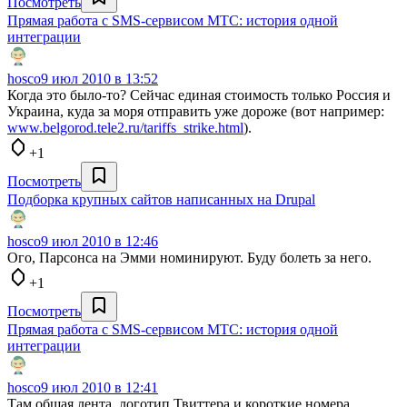
Посмотреть
Прямая работа с SMS-сервисом МТС: история одной
интеграции
hosco
9 июл 2010 в 13:52
Когда это было-то? Сейчас единая стоимость только Россия и
Украина, куда за моря отправить уже дороже (вот например:
www.belgorod.tele2.ru/tariffs_strike.html
).
+1
Посмотреть
Подборка крупных сайтов написанных на Drupal
hosco
9 июл 2010 в 12:46
Ого, Парсонса на Эмми номинируют. Буду болеть за него.
+1
Посмотреть
Прямая работа с SMS-сервисом МТС: история одной
интеграции
hosco
9 июл 2010 в 12:41
Там общая лента, логотип Твиттера и короткие номера,