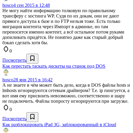
hosco
4 сен 2015 в 12:48
Не могу найти информацию толковую по правильному
трансферу с хостинга WP. Судя по их докам, они не дают
прямого доступа к базе и по FTP нельзя тоже. Есть только
миграция контента через Импорт в админке, но там
переносится именно контент, а всё остальное потом руками
допиливать придётся. Не понятно даже как старый добрый
бэкап сделать хотя бы.
0
Посмотреть
Как перестать таскать дискеты на станок под DOS
hosco
28 янв 2015 в 16:42
А не знаете в чём может быть дело, когда в DOS файлы hosts и
lmhosts игнорируются сетевым драйвером? Т.е. ip пингуется, а
вот имя ему присвоить невозможно, соответственно и шару
не подключить. Файлы попросту игнорируются при загрузке.
0
Посмотреть
Как разблокировать iPad 3G, заблокированный в iCloud