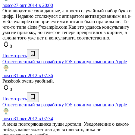
hosco
27 окт 2014 в 20:00
Они вводят не свои данные, а просто случайный набор букв и
цифр. Недавно столкнулся с аппаратом активированным на е-
мейл example.com причем имя вписано было правильное. Т.е.
что-то типа alena@example.com Как это удалось консультанту
ума не приложу, но телефон теперь превратился в кирпич, а
салона того уже нет и консультанта соответственно.
0
Посмотреть
Ответственный за разработку iOS покинул компанию Apple
hosco
31 окт 2012 в 07:36
Passbook очень удобный.
0
Посмотреть
Ответственный за разработку iOS покинул компанию Apple
hosco
31 окт 2012 в 07:34
А меня повторяющиеся пуши достали. Уведомление о каком-
нибудь лайке может два дня всплывать, пока не
перезагрузишь девайс.