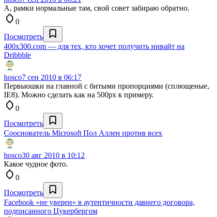
А, рамки нормальные там, свой совет забираю обратно.
0
Посмотреть
400x300.com — для тех, кто хочет получить инвайт на
Dribbble
hosco
7 сен 2010 в 06:17
Первьюшки на главной с битыми пропорциями (сплющеные,
IE8). Можно сделать как на 500px к примеру.
0
Посмотреть
Сооснователь Microsoft Пол Аллен против всех
hosco
30 авг 2010 в 10:12
Какое чудное фото.
0
Посмотреть
Facebook «не уверен» в аутентичности давнего договора,
подписанного Цукербергом