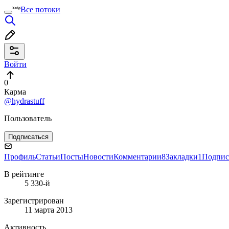
Все потоки
Войти
0
Карма
@hydrastuff
Пользователь
Подписаться
Профиль
Статьи
Посты
Новости
Комментарии
8
Закладки
1
Подпис
В рейтинге
5 330-й
Зарегистрирован
11 марта 2013
Активность