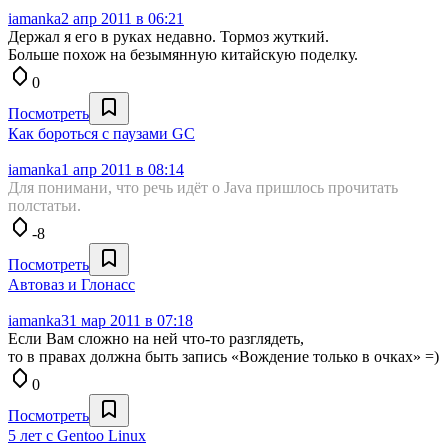
iamanka
2 апр 2011 в 06:21
Держал я его в руках недавно. Тормоз жуткий.
Больше похож на безымянную китайскую поделку.
0
Посмотреть
Как бороться с паузами GC
iamanka
1 апр 2011 в 08:14
Для понимани, что речь идёт о Java пришлось прочитать
полстатьи.
-8
Посмотреть
Автоваз и Глонасс
iamanka
31 мар 2011 в 07:18
Если Вам сложно на ней что-то разглядеть,
то в правах должна быть запись «Вождение только в очках» =)
0
Посмотреть
5 лет с Gentoo Linux