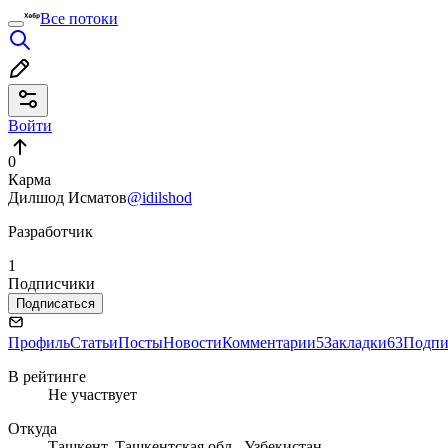
Все потоки
Войти
0
Карма
Дилшод Исматов
@idilshod
Разработчик
1
Подписчики
Подписаться
Профиль
Статьи
Посты
Новости
Комментарии
5
Закладки
63
Подпи
В рейтинге
Не участвует
Откуда
Ташкент, Ташкентская обл., Узбекистан