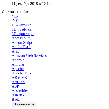
11 декабря 2018 в 10:12
Состоит в хабах
*nix
.NET
1С-Битрикс
3D-графика
3D-принтеры
Accessibility
Action Script
Adobe Flash
Ajax
Amazon Web Services
Android
Angular
Apache
Apache Flex
AR и VR
Arduino
ASP
Assembler
Asterisk
Bada
Показать еще