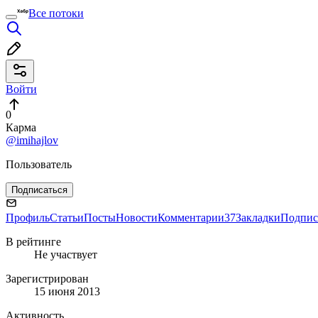
Все потоки
Войти
0
Карма
@imihajlov
Пользователь
Подписаться
Профиль
Статьи
Посты
Новости
Комментарии
37
Закладки
Подпис
В рейтинге
Не участвует
Зарегистрирован
15 июня 2013
Активность