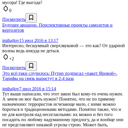
мусора! Где выгода?
0
Посмотреть
Будущее авиации. Перспективные проекты самолетов и
вертолетов
imihajlov
15 июл 2016 в 13:17
Интересно, бесшумный сверхзвуковой — это как? От ударной
волны ведь никуда не деться.
+2
Посмотреть
Это всё-таки случилось: Путин подписал «пакет Яровой».
Тарифы на связь вырастут в 2-4 раза
imihajlov
7 июл 2016 в 15:14
Тут выше написали, что этот закон был кому-то очень нужен.
А зачем он мог быть нужен? Понятно, что не по прямому
назначению: террористов исчезающе мало, с ними можно
бороться и традиционными методами. Понятно также, что и
не для контроля над несогласными: их можно и без того
посадить по любому надуманному предлогу, да и вообще они
не представляют никакой угрозы строю. Может быть,