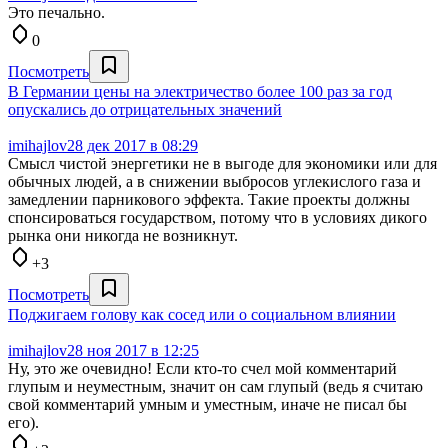
Это печально.
0
Посмотреть
В Германии цены на электричество более 100 раз за год
опускались до отрицательных значений
imihajlov
28 дек 2017 в 08:29
Смысл чистой энергетики не в выгоде для экономики или для
обычных людей, а в снижении выбросов углекислого газа и
замедлении парникового эффекта. Такие проекты должны
спонсироваться государством, потому что в условиях дикого
рынка они никогда не возникнут.
+3
Посмотреть
Поджигаем голову как сосед или о социальном влиянии
imihajlov
28 ноя 2017 в 12:25
Ну, это же очевидно! Если кто-то счел мой комментарий
глупым и неуместным, значит он сам глупый (ведь я считаю
свой комментарий умным и уместным, иначе не писал бы
его).