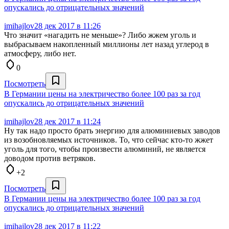
опускались до отрицательных значений
imihajlov
28 дек 2017 в 11:26
Что значит «нагадить не меньше»? Либо жжем уголь и
выбрасываем накопленный миллионы лет назад углерод в
атмосферу, либо нет.
0
Посмотреть
В Германии цены на электричество более 100 раз за год
опускались до отрицательных значений
imihajlov
28 дек 2017 в 11:24
Ну так надо просто брать энергию для алюминиевых заводов
из возобновляемых источников. То, что сейчас кто-то жжет
уголь для того, чтобы произвести алюминий, не является
доводом против ветряков.
+2
Посмотреть
В Германии цены на электричество более 100 раз за год
опускались до отрицательных значений
imihajlov
28 дек 2017 в 11:22