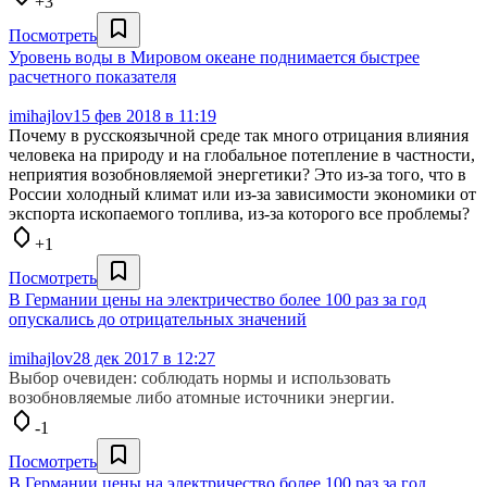
+3
Посмотреть
Уровень воды в Мировом океане поднимается быстрее
расчетного показателя
imihajlov
15 фев 2018 в 11:19
Почему в русскоязычной среде так много отрицания влияния
человека на природу и на глобальное потепление в частности,
неприятия возобновляемой энергетики? Это из-за того, что в
России холодный климат или из-за зависимости экономики от
экспорта ископаемого топлива, из-за которого все проблемы?
+1
Посмотреть
В Германии цены на электричество более 100 раз за год
опускались до отрицательных значений
imihajlov
28 дек 2017 в 12:27
Выбор очевиден: соблюдать нормы и использовать
возобновляемые либо атомные источники энергии.
-1
Посмотреть
В Германии цены на электричество более 100 раз за год