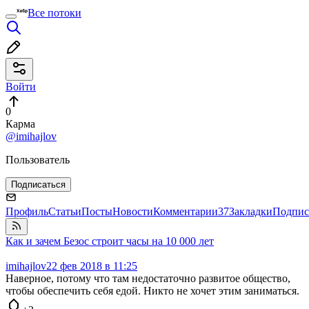
Все потоки
Войти
0
Карма
@imihajlov
Пользователь
Подписаться
Профиль
Статьи
Посты
Новости
Комментарии
37
Закладки
Подпис
Как и зачем Безос строит часы на 10 000 лет
imihajlov
22 фев 2018 в 11:25
Наверное, потому что там недостаточно развитое общество,
чтобы обеспечить себя едой. Никто не хочет этим заниматься.