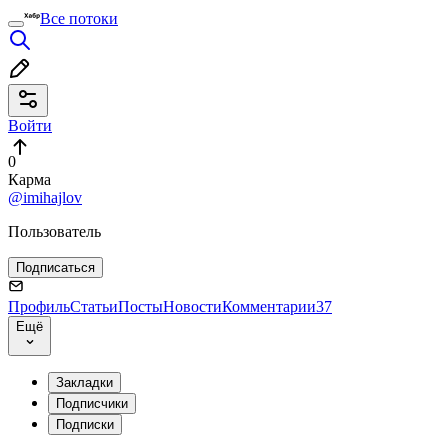
Все потоки
Войти
0
Карма
@imihajlov
Пользователь
Подписаться
Профиль
Статьи
Посты
Новости
Комментарии
37
Ещё
Закладки
Подписчики
Подписки