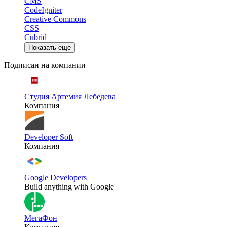
CMS
CodeIgniter
Creative Commons
CSS
Cubrid
Показать еще
Подписан на компании
Студия Артемия Лебедева
Компания
Developer Soft
Компания
Google Developers
Build anything with Google
МегаФон