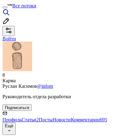
Все потоки
Войти
8
Карма
Руслан Касимов
@infom
Руководитель отдела разработки
Подписаться
Профиль
Статьи
2
Посты
Новости
Комментарии
695
Ещё