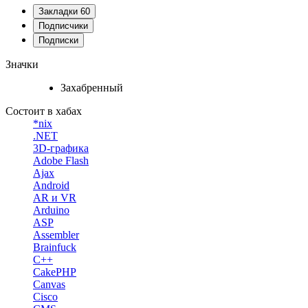
Закладки
60
Подписчики
Подписки
Значки
Захабренный
Состоит в хабах
*nix
.NET
3D-графика
Adobe Flash
Ajax
Android
AR и VR
Arduino
ASP
Assembler
Brainfuck
C++
CakePHP
Canvas
Cisco