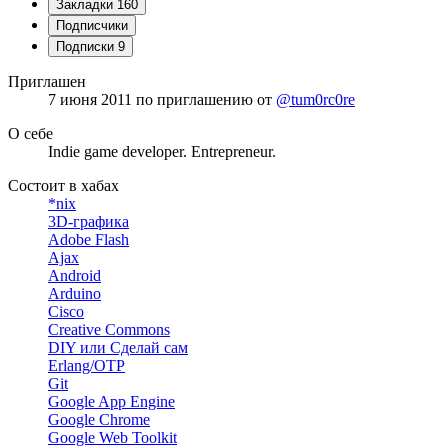
Закладки
160
Подписчики
Подписки
9
Приглашен
7 июня 2011
по приглашению от
@tum0rc0re
О себе
Indie game developer. Entrepreneur.
Состоит в хабах
*nix
3D-графика
Adobe Flash
Ajax
Android
Arduino
Cisco
Creative Commons
DIY или Сделай сам
Erlang/OTP
Git
Google App Engine
Google Chrome
Google Web Toolkit