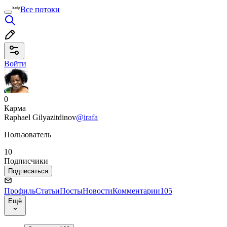
Все потоки
Войти
0
Карма
Raphael Gilyazitdinov
@irafa
Пользователь
10
Подписчики
Подписаться
Профиль
Статьи
Посты
Новости
Комментарии
105
Ещё