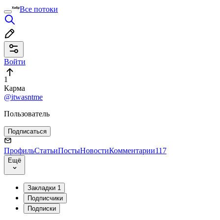
Все потоки
Войти
1
Карма
@itwasntme
Пользователь
Подписаться
Профиль
Статьи
Посты
Новости
Комментарии
117
Ещё
Закладки
1
Подписчики
Подписки