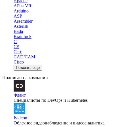
Apache
AR и VR
Arduino
ASP
Assembler
Asterisk
Bada
Brainfuck
C
C#
C++
CAD/CAM
Cisco
Показать еще
Подписан на компании
Флант
Специалисты по DevOps и Kubernetes
Ivideon
Облачное видеонаблюдение и видеоаналитика