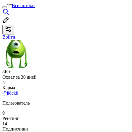
Все потоки
Войти
8K+
Охват за 30 дней
41
Карма
@jidckii
Пользователь
9
Рейтинг
14
Подписчики