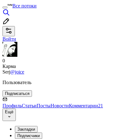
Все потоки
Войти
0
Карма
Serj
@joice
Пользователь
Подписаться
Профиль
Статьи
Посты
Новости
Комментарии
21
Ещё
Закладки
Подписчики