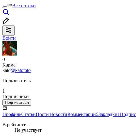
Все потоки
Войти
0
Карма
kato
@katototo
Пользователь
1
Подписчики
Подписаться
Профиль
Статьи
Посты
Новости
Комментарии
5
Закладки
1
Подпис
В рейтинге
Не участвует